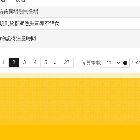
市信義廣場熱鬧登場
年已規劃於群聚熱點宣導不餵食
動物記得注意時間
1
2
3
4
5
...
27
每頁筆數
/
52