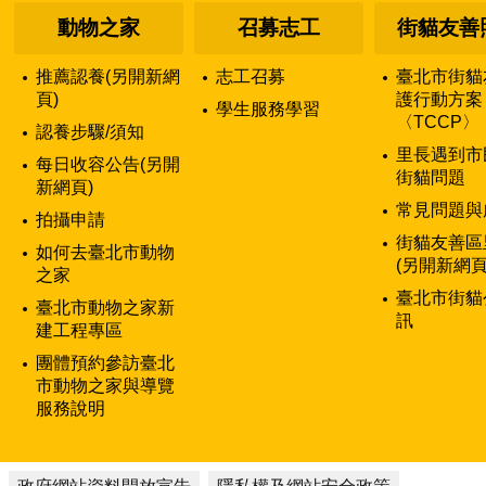
動物之家
召募志工
街貓友善
推薦認養(另開新網
志工召募
臺北市街貓
頁)
護行動方案
學生服務學習
〈TCCP〉
認養步驟/須知
里長遇到市
每日收容公告(另開
街貓問題
新網頁)
常見問題與
拍攝申請
街貓友善區
如何去臺北市動物
(另開新網頁
之家
臺北市街貓
臺北市動物之家新
訊
建工程專區
團體預約參訪臺北
市動物之家與導覽
服務說明