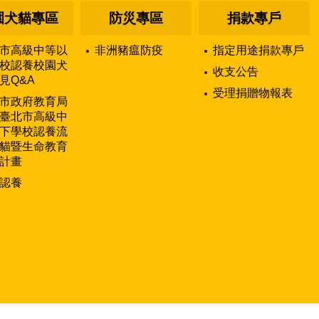
園犬貓專區
防災專區
捐款專戶
市高級中等以
非洲豬瘟防疫
指定用途捐款專戶
校認養校園犬
收支公告
見Q&A
受理捐贈物報表
市政府教育局
臺北市高級中
下學校認養流
貓暨生命教育
計畫
認養