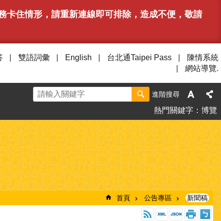
或服務卡住情形，請重新連線即可排除，造成不便，敬請
答
雙語詞彙
English
台北通Taipei Pass
陳情系統
網站導覽.
進階搜尋
熱門關鍵字
博覽
首頁
公告專區
新聞稿