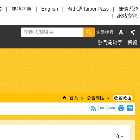
答
雙語詞彙
English
台北通Taipei Pass
陳情系統
網站導覽.
進階搜尋
熱門關鍵字
博覽
首頁
公告專區
收容救援