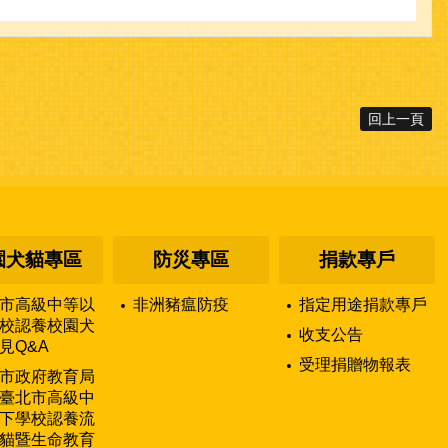
回上一頁
園犬貓專區
防災專區
捐款專戶
市高級中等以
非洲豬瘟防疫
指定用途捐款專戶
校認養校園犬
收支公告
見Q&A
受理捐贈物報表
市政府教育局
臺北市高級中
下學校認養流
貓暨生命教育