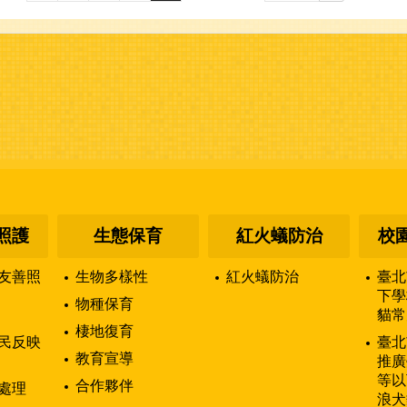
照護
生態保育
紅火蟻防治
校
友善照
生物多樣性
紅火蟻防治
臺北
下學
物種保育
貓常
棲地復育
民反映
臺北
教育宣導
推廣
等以
合作夥伴
處理
浪犬