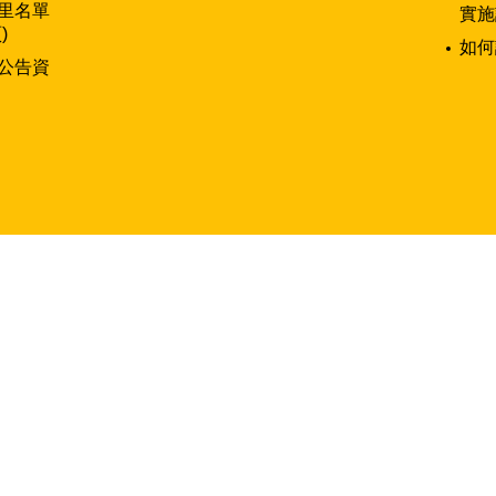
里名單
實施
)
如何
公告資