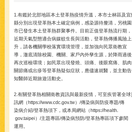
1.有鑑於北部地區本土登革熱疫情升溫，本市士林區及宜
縣分別出現登革熱本土確定病例，感染源待釐清，另桃園
市已發生本土登革熱群聚事件。目前正值登革熱流行期，
近期天氣型態適合病媒蚊生長與活動，登革熱傳播風險上
升，請各機關學校落實環境管理，並加強向民眾衛教宣
導，澈底清除校園、機關、家戶內外孳生源，於降雨過後
再次巡檢環境；如民眾出現發燒、頭痛、後眼窩痛、肌肉
關節痛或出疹等登革熱疑似症狀，應儘速就醫，並主動告
知醫師近期旅遊活動史。
2.有關登革熱相關衛教資訊與最新疫情，可至疾管署全球
訊網（https://www.cdc.gov.tw）/傳染病與防疫專題/傳
染病介紹/登革熱項下，或本局網站（https://health.
gov.taipei）/主題專區/傳染病預防/登革熱專區項下參閱
運用。