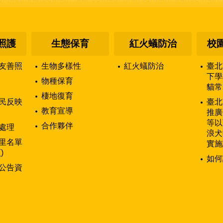
照護
生態保育
紅火蟻防治
校
友善照
生物多樣性
紅火蟻防治
臺北
下學
物種保育
貓常
棲地復育
民反映
臺北
教育宣導
推廣
等以
合作夥伴
處理
浪犬
里名單
實施
)
如何
公告資