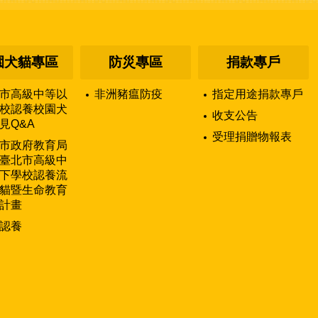
園犬貓專區
防災專區
捐款專戶
市高級中等以
非洲豬瘟防疫
指定用途捐款專戶
校認養校園犬
收支公告
見Q&A
受理捐贈物報表
市政府教育局
臺北市高級中
下學校認養流
貓暨生命教育
計畫
認養