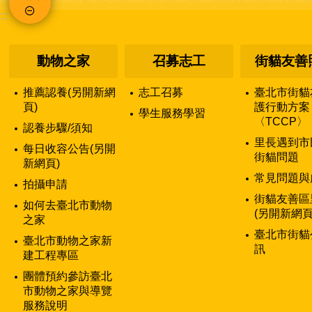
:::
動物之家
召募志工
街貓友善
推薦認養(另開新網
志工召募
臺北市街貓
頁)
護行動方案
學生服務學習
〈TCCP〉
認養步驟/須知
里長遇到市
每日收容公告(另開
街貓問題
新網頁)
常見問題與
拍攝申請
街貓友善區
如何去臺北市動物
(另開新網頁
之家
臺北市街貓
臺北市動物之家新
訊
建工程專區
團體預約參訪臺北
市動物之家與導覽
服務說明