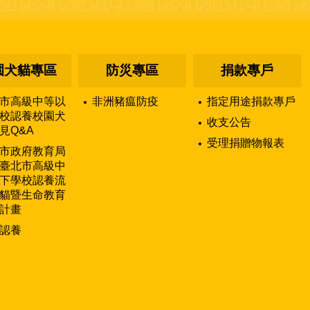
園犬貓專區
防災專區
捐款專戶
市高級中等以
非洲豬瘟防疫
指定用途捐款專戶
校認養校園犬
收支公告
見Q&A
受理捐贈物報表
市政府教育局
臺北市高級中
下學校認養流
貓暨生命教育
計畫
認養