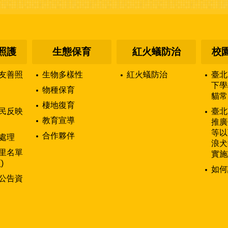
照護
生態保育
紅火蟻防治
校
友善照
生物多樣性
紅火蟻防治
臺北
下學
物種保育
貓常
棲地復育
民反映
臺北
教育宣導
推廣
等以
合作夥伴
處理
浪犬
里名單
實施
)
如何
公告資