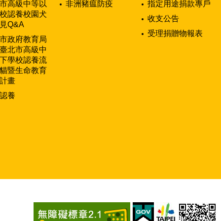
市高級中等以
非洲豬瘟防疫
指定用途捐款專戶
校認養校園犬
收支公告
見Q&A
受理捐贈物報表
市政府教育局
臺北市高級中
下學校認養流
貓暨生命教育
計畫
認養