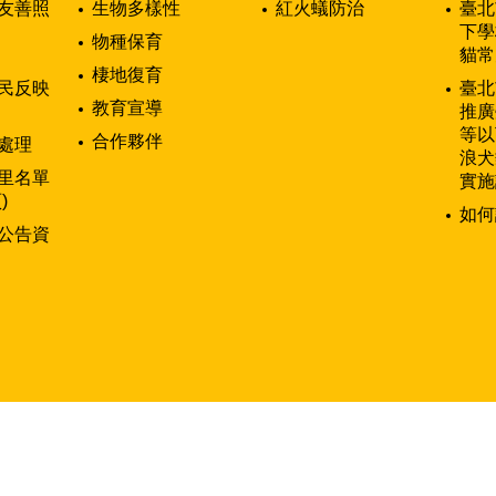
友善照
生物多樣性
紅火蟻防治
臺北
下學
物種保育
貓常
棲地復育
民反映
臺北
教育宣導
推廣
等以
合作夥伴
處理
浪犬
里名單
實施
)
如何
公告資