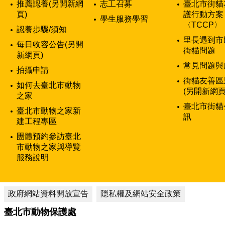
推薦認養(另開新網
志工召募
臺北市街貓
頁)
護行動方案
學生服務學習
〈TCCP〉
認養步驟/須知
里長遇到市
每日收容公告(另開
街貓問題
新網頁)
常見問題與
拍攝申請
街貓友善區
如何去臺北市動物
(另開新網頁
之家
臺北市街貓
臺北市動物之家新
訊
建工程專區
團體預約參訪臺北
市動物之家與導覽
服務說明
政府網站資料開放宣告
隱私權及網站安全政策
臺北市動物保護處