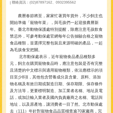
聯絡資訊：(02)87897162、0932395562
農曆春節將至，家家忙著買年貨外，不少飼主也
開始準備「寵物年菜」，與毛孩們一起迎接農曆新
年。臺北市動物保護處特別提醒，除應注意毛孩飲食
禁忌外，可參考動保處官網每年公告抽驗合格之寵物
食品種類，並選擇完整包裝且來源明確的產品，一起
為毛孩食安把關。
北市動保處表示，近年寵物食品產品種類多
元，飼主在購買寵物食品時，應注意包裝是否有完整
且清楚的中文標示與適用寵物種類，依法應標示的項
目至少8項，其他包含營養成分及含量、原料、添加
物名稱及有效日期或製造日期、保存期限、保存條件
及方法等，更要標明製造、加工業者名稱、地址及電
話，或加註輸入業者及國內負責廠商之名稱、電話與
地址，以及原產地，讓消費者一目了然。北市動保處
去（111）年針對寵物食品品質稽查逾70家廠商，完