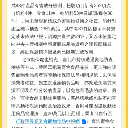
成98件產品有害成分檢測、檢驗項目計有352項次
（奶粉4件、零食11件、乾飼料53件及罐頭/餐包30
件），尚未發現超標或危害寵物健康之物質。另針對
產品標示抽查128件商品，其中有31件因標示不符規
定或未依法申報，佔總抽查件數24%，又以未依規定
向中央主管機關申報廠商或產品資料之違規態樣最
多，經動保處輔導後廠商已限期完成改善。
北市動保處也補充，臺北市持續透過實地訪查
稽核等方式，替民眾把關寵物食品品質，更加強向販
售寵物食品業者宣導動物保護法等相關規範，以保障
消費者權益。飼主挑選寵物食品時，亦應避免購買來
源不明及自行分裝的產品，以免危害毛孩的健康。另
外，寵物食品非動物用藥品，產品標示或包裝不能宣
稱具動物疾病預防及治療效果，否則可能因違反動物
用藥品管理法，處20萬元以上罰鍰，業者可自行至
「
行政院農業委會寵物食品申報網
」 查詢寵物食