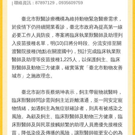
聯絡資訊：87897129，0935609759
臺北市獸醫診療機構為維持動物緊急醫療需求，
於疫情下仍持續開業看診，臺北市政府為提高第一線
必要工作人員防疫，專案將臨床執業獸醫師及助理列
入疫苗接種名單，明(10)日將分時段、分流安排至關
渡醫院接種(地點在關渡國中)，預計完成臨床執業獸
醫師及助理等疫苗接種1,225人，以保護飼主、臨床
獸醫師及動物三方健康，確實落實「臺北市動物友善
城市」之施政理念。
臺北市副市長蔡炳坤表示，飼主帶寵物就醫時，
臨床獸醫師問診需與飼主近距離溝通，並一同安定寵
物情緒，如遇飼主為無症狀確診者，則具有被感染之
風險。為顧及飼主、臨床獸醫師及動物三方健康，臨
床獸醫師及與民眾接觸頻繁的助理人員應優先接種疫
苗，降低染疫及傳播的風險，讓獸醫師能更安心的為