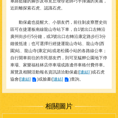
篳路藍縷的腳步及尋覓丘璦珍老師巧手揮灑的美麗，
近距離探索石虎、認識石虎。
動保處也提醒大、小朋友們，前往剝皮寮歷史街
區可在捷運板南線龍山寺站下車，自1號出口左轉沿
廣州街步行5分鐘，或3號出口右轉沿康定路步行3分
鐘後抵達；也可選擇行經捷運龍山寺站、龍山寺(西
園)站、龍山寺(康定)站或老松國小站的各路線公車；
自行開車前往的市民朋友們，則可至艋舺公園地下停
車場、家樂福桂林店停車場或路邊停車格付費停車。
展覽及相關活動報名資訊請洽動保處(
[連結]
)或石虎
協會(
[連結]
)或臉書(
[連結]
)查詢。
相關圖片