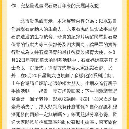
作，完整呈現臺灣石虎百年來的美麗與哀愁！
北市動保處表示，本次展覽內容分為：以水彩畫
作展現石虎動人的生命力、六隻石虎的生命故事呈現
石虎遭遇的生存威脅、珍貴的紀錄片喚醒民眾對石虎
保育的行動力等三個部份及四大面向，讓民眾的實際
行動成為支持石虎保育的最佳後援與保育大使。在8
月12日星期五當天的開幕活動中，石虎媽媽陳美汀博
士會以「沉浸式」導覽方式帶著大家認識石虎。另
外，在8月20日星期六也規劃了多樣化的系列活動，
上午會邀請丘璦珍老師帶領大朋友、小朋友進行親子
手繪活動，一起畫一隻石虎帶回家；下午則邀請荒野
基金會「猴子老師」彭永松講師，探討「如果石虎從
臺灣消失了，跟人類到底有什麼關係？自然保護和經
濟開發的兩難一定無解嗎？」等問題與分享心得。歡
迎大家踴躍前往萬華區的剝皮寮歷史街區，踩著協會