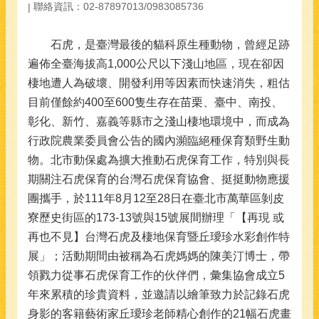
聯絡資訊：02-87897013/0983085736
石虎，是臺灣最後的貓科原生種動物，曾經足跡
遍佈全臺海拔高1,000公尺以下淺山地區，現在卻因
棲地遭人為破壞、開發利用等因素而快速消失，粗估
目前僅餘約400至600隻生存在苗栗、臺中、南投、
彰化、新竹、嘉義等縣市之淺山棲地環境中，而成為
行政院農業委員會公告的國內瀕臨絕種保育類野生動
物。北市動保處為擴大推動石虎保育工作，特別與長
期關注石虎保育的台灣石虎保育協會、挺挺動物應援
團攜手，於111年8月12至28日在臺北市萬華區剝皮
寮歷史街區的173-13號與15號展間辦理「【再現 或
再也不見】台灣石虎及棲地保育暨丘璦珍水彩創作特
展」；活動期間由被稱為石虎媽媽的陳美汀博士，帶
領戮力從事石虎保育工作的伙伴們，彙集協會成立5
年來累積的珍貴資料，並邀請以繪筆致力於記錄石虎
身影的客籍藝術家丘璦珍老師精心創作的21幅石虎畫