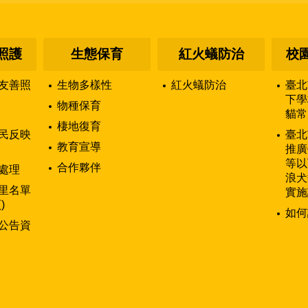
照護
生態保育
紅火蟻防治
校
友善照
生物多樣性
紅火蟻防治
臺北
下學
物種保育
貓常
棲地復育
民反映
臺北
教育宣導
推廣
等以
合作夥伴
處理
浪犬
里名單
實施
)
如何
公告資