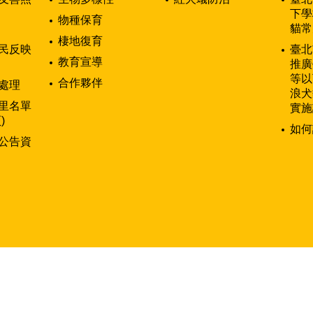
下學
物種保育
貓常
棲地復育
民反映
臺北
教育宣導
推廣
等以
合作夥伴
處理
浪犬
里名單
實施
)
如何
公告資