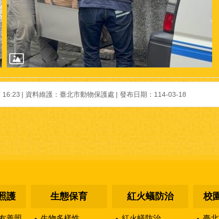
16:23
資料維護：臺北市動物保護處
發布日期：114-03-18
照護
生態保育
紅火蟻防治
校
友善照
生物多樣性
紅火蟻防治
臺北