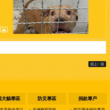
回上一頁
園犬貓專區
防災專區
捐款專戶
市高級中等以
非洲豬瘟防疫
指定用途捐款專戶