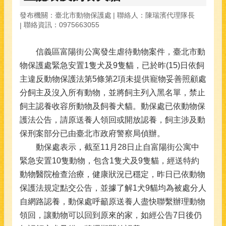
發布機關：臺北市動物保護處
聯絡人：陳瑞濱代理隊長
聯絡資訊：0975663055
信義區富陽街公寓發生虐待動物案件，臺北市動
物保護處緊急安置1隻犬及9隻貓，已於昨(15)日依飼
主違反動物保護法第5條第2項未提供寵物妥善照顧處
分飼主及沒入所有動物，並將飼主列入黑名單，禁止
飼主認養收容所動物及飼養犬貓。動保處已依動物保
護法公告，請原送養人領回或開放認養，飼主涉及動
保刑案部分已由臺北市政府警察局偵辦。
動保處表示，截至11月28日止自富陽街公寓中
緊急安置10隻動物，包含1隻犬及9隻貓，經送特約
動物醫院檢查治療，健康狀況已穩定，昨日已依動物
保護法規定點交公告，並據了解1犬9貓均為被處分人
自網路認養，動保處呼籲原送養人盡快聯繫辦理動物
領回，讓動物可以回到原來的家，如經公告7日後仍