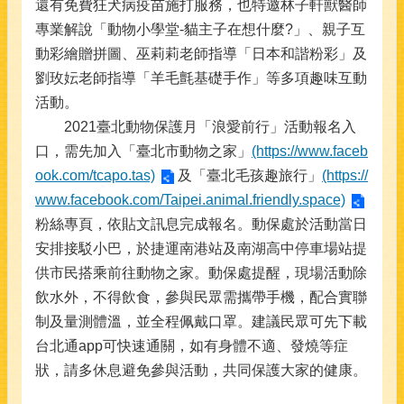
還有免費狂犬病疫苗施打服務，也特邀林子軒獸醫師
專業解說「動物小學堂-貓主子在想什麼?」、親子互
動彩繪贈拼圖、巫莉莉老師指導「日本和諧粉彩」及
劉玫妘老師指導「羊毛氈基礎手作」等多項趣味互動
活動。
2021臺北動物保護月「浪愛前行」活動報名入
口，需先加入「臺北市動物之家」
(https://www.faceb
ook.com/tcapo.tas)
及「臺北毛孩趣旅行」
(https://
www.facebook.com/Taipei.animal.friendly.space)
粉絲專頁，依貼文訊息完成報名。動保處於活動當日
安排接駁小巴，於捷運南港站及南湖高中停車場站提
供市民搭乘前往動物之家。動保處提醒，現場活動除
飲水外，不得飲食，參與民眾需攜帶手機，配合實聯
制及量測體溫，並全程佩戴口罩。建議民眾可先下載
台北通app可快速通關，如有身體不適、發燒等症
狀，請多休息避免參與活動，共同保護大家的健康。