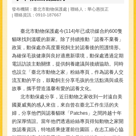
發布機關：臺北市動物保護處
聯絡人：華心惠技正
聯絡資訊：0910-187667
臺北市動物保護處今(114)年已成功媒合約600隻
貓咪找到溫暖的新家。除了持續推動「認養不棄養」
政策，動保處亦高度重視飼主於認養後的照護情形。
為確保毛孩健康與良好適應新環境，動保處透過定期
電話訪談主動關懷，提供飼養建議與後續協助。同時
也設立「臺北市動物之家」粉絲專頁，作為認養人交
流互動的平台，鼓勵飼主分享毛孩的生活點滴與成長
故事，攜手營造溫馨有愛的認養文化。
北市動保處分享，近日動物之家收到一封遠自美
國夏威夷的感人來信，來自曾在臺北工作生活的夫
婦，分享他們與認養貓咪「Patches」之間跨越十年
的深厚情誼。當年他們透過紛絲專頁得知動物之家開
放認養資訊，特地搭乘捷運前往園區，在志工細心協