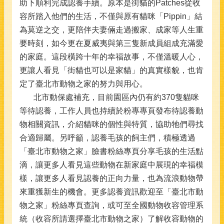
助下順利完成認養手續。原本是街貓的Patches從收
容所踏入他們的生活，不僅與原有貓咪「Pippin」結
為莫逆之交，更陪伴夫妻倆走過搬家、成家等人生重
要時刻，如今更在夏威夷與第三隻新成員組成充滿愛
的家庭。這段橫跨十年的幸福故事，不僅溫暖人心，
更讓人看見「街貓也可以是家貓」的真實樣貌，也肯
定了臺北市動物之家的努力與用心。
北市動保處補充，目前園區內仍有約370隻貓咪
等待認養，工作人員也持續於粉專專頁發布待認養動
物相關資訊，介紹貓咪的個性與特質，協助牠們尋找
合適歸屬。另呼籲，認養毛孩的飼主們，積極透過
「臺北市動物之家」臉書粉絲專頁分享毛孩的生活點
滴，讓更多人看見這些動物在新家庭中展現的幸福模
樣，讓更多人看見認養的正向力量，也為流浪動物帶
來重獲新生的機會。更多認養資訊歡迎至「臺北市動
物之家」粉絲專頁查詢，或可至全國動物收容管理系
統（收容所請選擇臺北市動物之家）了解收容動物的