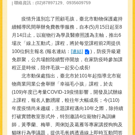
聯絡資訊：(02)87897129、0935609759
疫情升溫別忘了照顧毛孩，臺北市動物保護處持
續輔導民間舉辦免費教學服務，自本(5)月15日起至8
月14日止，以寵物行為學及醫療照護為主軸，推出6
場次「線上互動式」課程，將於每堂課程前2周提供
100位飼主報名 (報名連結：
[連結]
)，防疫升級避
免群聚，公共場館陸續暫停開放，在家防疫時參加課
程正是時候，陪伴毛孩一起安心成長!
北市動保處指出，臺北市於101年起指導北市寵
物商業同業公會舉辦「幸福毛小孩」課程，於去
(109)年度已考量COVID-19疫情影響，開發及試辦線
上課程，報名人數踴躍，較往年大幅成長；今(110)
年度疫情尚未趨緩，主題課程邁向10年之際，除持續
打破實體教室形式外，特別邀請4位寵物行為訓練
師，黃季蘭、梅華、周俐彣及葛雁等專家講授狗狗及
貓咪行為學議題，提供毛爸媽透過線上即時互動問答