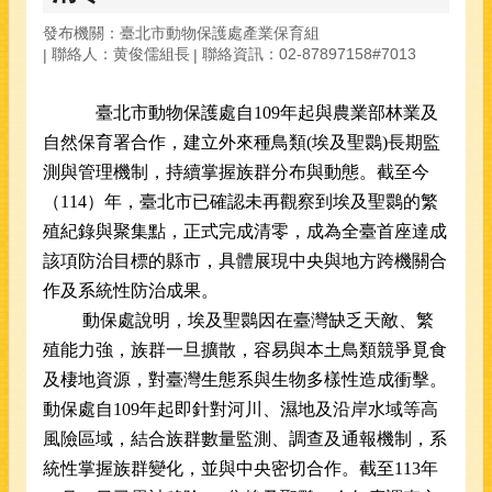
發布機關：臺北市動物保護處產業保育組
聯絡人：黄俊儒組長
聯絡資訊：02-87897158#7013
臺北市動物保護處自109年起與農業部林業及
自然保育署合作，建立外來種鳥類(埃及聖
䴉
)
長期監
測與管理機制，持續掌握族群分布與動態。截至今
（114）年，臺北市已確認未再觀察到埃及聖
䴉
的繁
殖紀錄與聚集點，正式完成清零，成為全臺首座達成
該項防治目標的縣市，具體展現中央與地方跨機關合
作及系統性防治成果。
動保處說明，埃及聖
䴉
因在臺灣缺乏天敵、繁
殖能力強，族群一旦擴散，容易與本土鳥類競爭覓食
及棲地資源，對
臺灣生態系與生物多樣性造成衝擊。
動保處自109年起即針對河川、濕地及沿岸水域等高
風險區域，結合族群數量監測、調查及通報機制，系
統性掌握族群變化，並與中央密切合作。截至113年