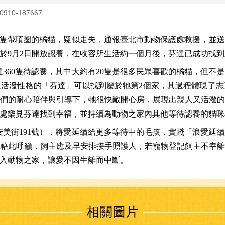
10-187667
有隻帶項圈的橘貓，疑似走失，通報臺北市動物保護處救援，並
於9月2日開放認養，在收容所生活約一個月後，芬達已成功找
360隻待認養，其中大約有20隻是很多民眾喜歡的橘貓，但不
人活潑性格的「芬達」可
以
找到屬於牠第2個家，其過程體現了志
們的耐心陪伴與引導下，牠很快敞開心房，展現出親人又活潑
處樂見芬達找到幸福，並持續為動物之家內其他等待認養的貓咪
美街191號），將愛延續給更多等待中的毛孩，實踐「浪愛延
藉此呼籲，飼主應及早安排接手照護人，若寵物登記飼主不幸
入動物之家，讓愛不因生離而中斷。
相關圖片