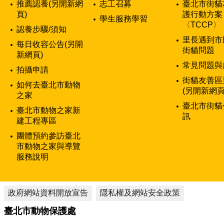
推薦認養(另開新網
志工召募
臺北市街貓
頁)
護行動方案
學生服務學習
〈TCCP〉
認養步驟/須知
里長遇到市
每日收容公告(另開
街貓問題
新網頁)
常見問題與
拍攝申請
街貓友善區
如何去臺北市動物
(另開新網頁
之家
臺北市街貓
臺北市動物之家新
訊
建工程專區
團體預約參訪臺北
市動物之家與導覽
服務說明
政府網站資料開放宣告
隱私權及網站安全政策
臺北市動物保護處