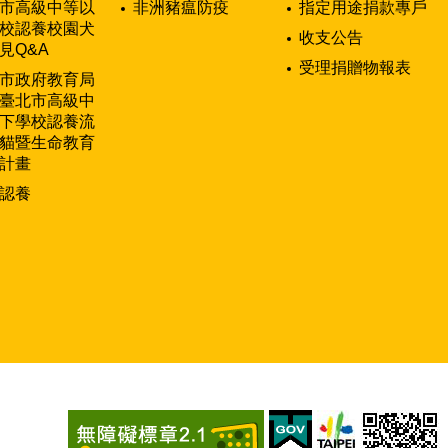
市高級中等以
非洲豬瘟防疫
指定用途捐款專戶
校認養校園犬
收支公告
見Q&A
受理捐贈物報表
市政府教育局
臺北市高級中
下學校認養流
貓暨生命教育
計畫
認養