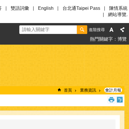
答
雙語詞彙
English
台北通Taipei Pass
陳情系統
網站導覽.
進階搜尋
熱門關鍵字
博覽
首頁
業務資訊
會計月報