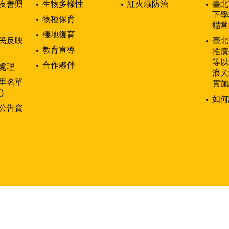
友善照
生物多樣性
紅火蟻防治
臺北
下學
物種保育
貓常
棲地復育
民反映
臺北
教育宣導
推廣
等以
合作夥伴
處理
浪犬
里名單
實施
)
如何
公告資