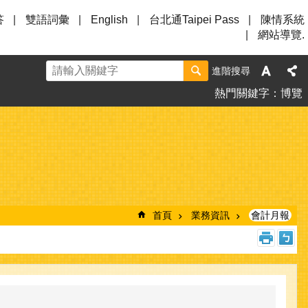
答
雙語詞彙
English
台北通Taipei Pass
陳情系統
網站導覽.
進階搜尋
熱門關鍵字
博覽
首頁
業務資訊
會計月報