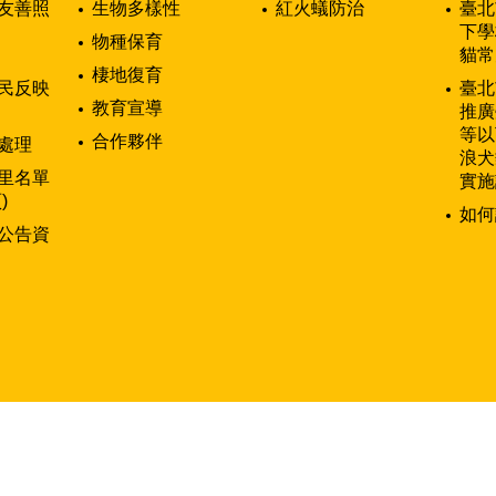
友善照
生物多樣性
紅火蟻防治
臺北
下學
物種保育
貓常
棲地復育
民反映
臺北
教育宣導
推廣
等以
合作夥伴
處理
浪犬
里名單
實施
)
如何
公告資