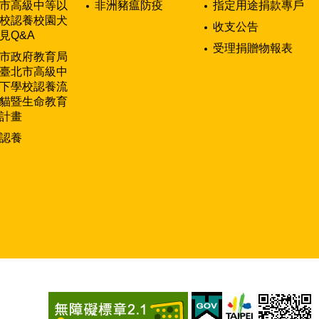
市高級中等以
非洲豬瘟防疫
指定用途捐款專戶
校認養校園犬
收支公告
見Q&A
受理捐贈物報表
市政府教育局
臺北市高級中
下學校認養流
貓暨生命教育
計畫
認養