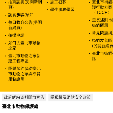
推薦認養(另開新網
志工召募
臺北市街貓
頁)
護行動方案
學生服務學習
〈TCCP〉
認養步驟/須知
里長遇到市
每日收容公告(另開
街貓問題
新網頁)
常見問題與
拍攝申請
街貓友善區
如何去臺北市動物
(另開新網頁
之家
臺北市街貓
臺北市動物之家新
訊
建工程專區
團體預約參訪臺北
市動物之家與導覽
服務說明
政府網站資料開放宣告
隱私權及網站安全政策
臺北市動物保護處