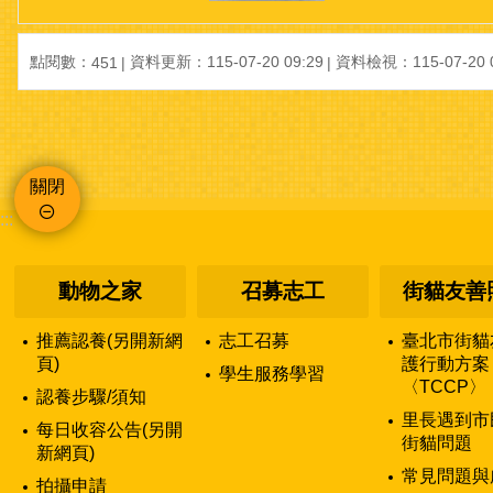
點閱數：
資料更新：115-07-20 09:29
資料檢視：115-07-20 0
451
關閉
:::
動物之家
召募志工
街貓友善
推薦認養(另開新網
志工召募
臺北市街貓
頁)
護行動方案
學生服務學習
〈TCCP〉
認養步驟/須知
里長遇到市
每日收容公告(另開
街貓問題
新網頁)
常見問題與
拍攝申請