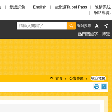
答
雙語詞彙
English
台北通Taipei Pass
陳情系統
網站導覽.
進階搜尋
熱門關鍵字
博覽
首頁
公告專區
收容救援