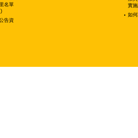
里名單
實施
)
如何
公告資