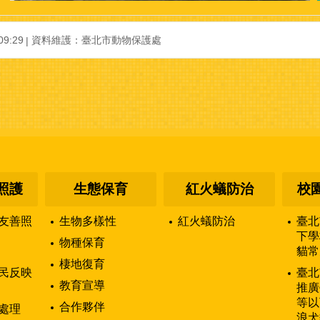
9:29
資料維護：臺北市動物保護處
照護
生態保育
紅火蟻防治
校
友善照
生物多樣性
紅火蟻防治
臺北
下學
物種保育
貓常
棲地復育
民反映
臺北
教育宣導
推廣
等以
合作夥伴
處理
浪犬