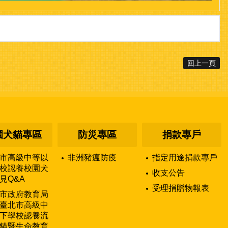
回上一頁
園犬貓專區
防災專區
捐款專戶
市高級中等以
非洲豬瘟防疫
指定用途捐款專戶
校認養校園犬
收支公告
見Q&A
受理捐贈物報表
市政府教育局
臺北市高級中
下學校認養流
貓暨生命教育