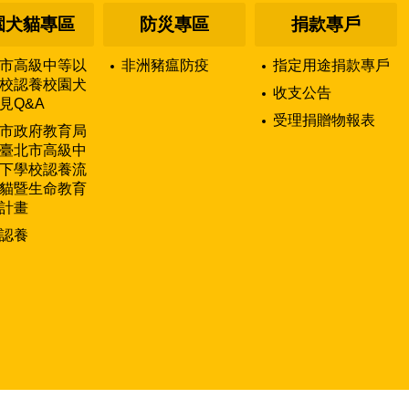
園犬貓專區
防災專區
捐款專戶
市高級中等以
非洲豬瘟防疫
指定用途捐款專戶
校認養校園犬
收支公告
見Q&A
受理捐贈物報表
市政府教育局
臺北市高級中
下學校認養流
貓暨生命教育
計畫
認養