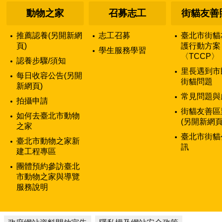
動物之家
召募志工
街貓友善
推薦認養(另開新網
志工召募
臺北市街貓
頁)
護行動方案
學生服務學習
〈TCCP〉
認養步驟/須知
里長遇到市
每日收容公告(另開
街貓問題
新網頁)
常見問題與
拍攝申請
街貓友善區
如何去臺北市動物
(另開新網頁
之家
臺北市街貓
臺北市動物之家新
訊
建工程專區
團體預約參訪臺北
市動物之家與導覽
服務說明