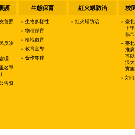
照護
生態保育
紅火蟻防治
校
友善照
生物多樣性
紅火蟻防治
臺北
下學
物種保育
貓常
棲地復育
民反映
臺北
教育宣導
推廣
等以
合作夥伴
處理
浪犬
里名單
實施
)
如何
公告資