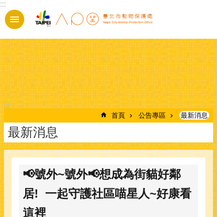
:::
跳到主要內容區塊
:::
首頁
公告專區
最新消息
最新消息
📢號外~號外📢想成為街貓好鄰
居! 一起守護社區喵星人~好康看
這裡