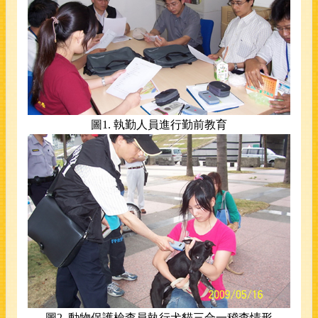
圖
1.
執勤人員進行勤前教育
圖
2.
動物保護檢查員執行犬貓三合一稽查情形