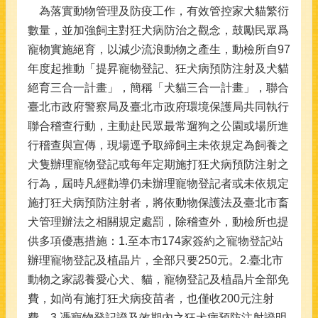
為落實動物管理及防疫工作，有效管控家犬貓繁衍
數量，並加強飼主對狂犬病防治之觀念，鼓勵民眾爲
寵物實施絕育，以減少流浪動物之產生，動檢所自97
年度起推動「提昇寵物登記、狂犬病預防注射及犬貓
絕育三合一計畫」，簡稱「犬貓三合一計畫」，聯合
臺北市政府警察局及臺北市政府環境保護局共同執行
聯合稽查行動，主動赴民眾最常遛狗之公園或場所進
行稽查與宣傳，現場逕予取締飼主未依規定為飼養之
犬隻辦理寵物登記或每年定期施打狂犬病預防注射之
行為，屆時凡經勸導仍未辦理寵物登記者或未依規定
施打狂犬病預防注射者，將依動物保護法及臺北市畜
犬管理辦法之相關規定處罰，除稽查外，動檢所也提
供多項優惠措施：1.至本市174家簽約之寵物登記站
辦理寵物登記及植晶片，全部只要250元。2.臺北市
動物之家認養愛心犬、貓，寵物登記及植晶片全部免
費，如尚有施打狂犬病疫苗者，也僅收200元注射
費。3.憑寵物登記證及效期內之狂犬病預防注射證明