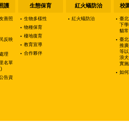
照護
生態保育
紅火蟻防治
校
友善照
生物多樣性
紅火蟻防治
臺北
下學
物種保育
貓常
棲地復育
民反映
臺北
教育宣導
推廣
等以
合作夥伴
處理
浪犬
里名單
實施
)
如何
公告資