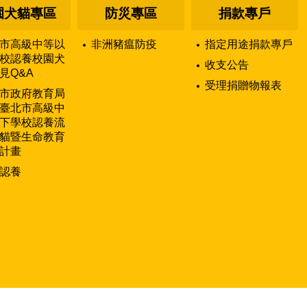
園犬貓專區
防災專區
捐款專戶
市高級中等以
非洲豬瘟防疫
指定用途捐款專戶
校認養校園犬
收支公告
見Q&A
受理捐贈物報表
市政府教育局
臺北市高級中
下學校認養流
貓暨生命教育
計畫
認養