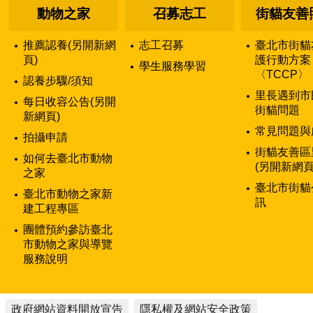
動物之家
召募志工
街貓友善
推薦認養(另開新網
志工召募
臺北市街貓
頁)
護行動方案
學生服務學習
〈TCCP〉
認養步驟/須知
里長遇到市
每日收容公告(另開
街貓問題
新網頁)
常見問題與
拍攝申請
街貓友善區
如何去臺北市動物
(另開新網頁
之家
臺北市街貓
臺北市動物之家新
訊
建工程專區
團體預約參訪臺北
市動物之家與導覽
服務說明
政府網站資料開放宣告
隱私權及網站安全政策