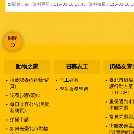
點閱數：
資料更新：115-03-18 13:43
資料檢視：115-03-18 13
58
關閉
:::
動物之家
召募志工
街貓友善
推薦認養(另開新網
志工召募
臺北市街貓
頁)
護行動方案
學生服務學習
〈TCCP〉
認養步驟/須知
里長遇到市
每日收容公告(另開
街貓問題
新網頁)
常見問題與
拍攝申請
街貓友善區
如何去臺北市動物
(另開新網頁