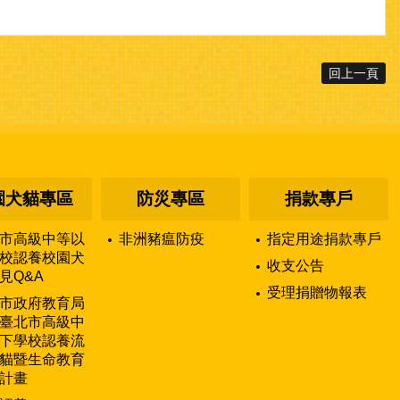
回上一頁
園犬貓專區
防災專區
捐款專戶
市高級中等以
非洲豬瘟防疫
指定用途捐款專戶
校認養校園犬
收支公告
見Q&A
受理捐贈物報表
市政府教育局
臺北市高級中
下學校認養流
貓暨生命教育
計畫