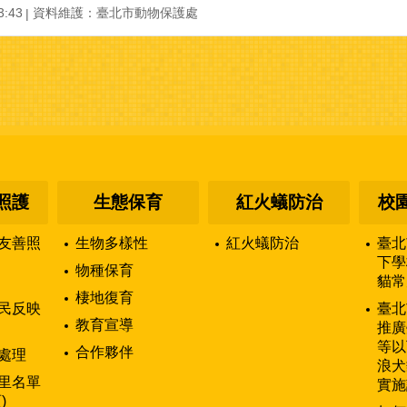
:43
資料維護：臺北市動物保護處
照護
生態保育
紅火蟻防治
校
友善照
生物多樣性
紅火蟻防治
臺北
下學
物種保育
貓常
棲地復育
民反映
臺北
教育宣導
推廣
等以
合作夥伴
處理
浪犬
里名單
實施
)