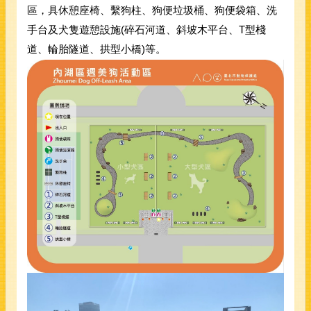
區，具休憩座椅、繫狗柱、狗便垃圾桶、狗便袋箱、洗
手台及犬隻遊憩設施(碎石河道、斜坡木平台、T型棧
道、輪胎隧道、拱型小橋)等。