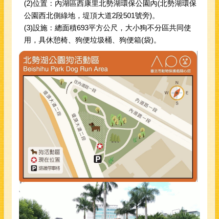
(2)位置：內湖區西康里北勢湖環保公園內(北勢湖環保
公園西北側綠地，堤頂大道2段501號旁)。
(3)設施：總面積693平方公尺，大小狗不分區共同使
用，具休憩椅、狗便垃圾桶、狗便箱(袋)。