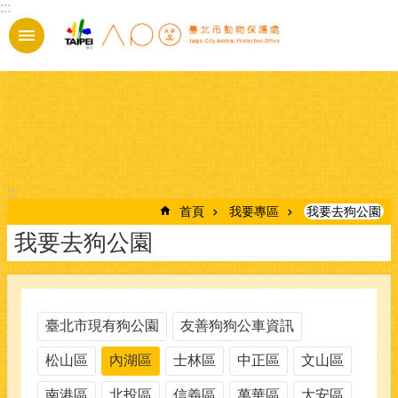
:::
跳到主要內容區塊
:::
首頁
我要專區
我要去狗公園
我要去狗公園
臺北市現有狗公園
友善狗狗公車資訊
松山區
內湖區
士林區
中正區
文山區
南港區
北投區
信義區
萬華區
大安區