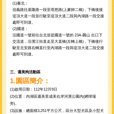
(1)臺北：
信義路往基隆路一段至塔悠路(上麥帥二橋)，下橋後接
堤頂大道一段並行駛至堤頂大道二段與內湖路一段交接
處即可到達。
(2)國道：
沿國道一號前往台北並從國道一號的 23A-圓山 出口下
交流道，沿濱江街直走至大直橋(左轉上橋)，下橋後行
駛至北安路右轉直行至內湖路一段與堤頂大道二段交接
處即可到達。
三、週美狗活動區
1.
園區簡介：
(1)
啟用日期：112年12月9日
(2)
位置：內湖區週美里成美右岸河濱公園內(網球場
旁)。
(3)
設施：總面積3,251平方公尺，區分大型犬區及小型犬