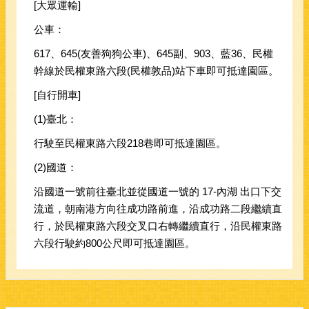
[大眾運輸]
公車：
617、645(友善狗狗公車)、645副、903、藍36、民權
幹線於民權東路六段(民權敦品)站下車即可抵達園區。
[自行開車]
(1)臺北：
行駛至民權東路六段218巷即可抵達園區。
(2)國道：
沿國道一號前往臺北並從國道一號的 17-內湖 出口下交
流道，朝南港方向往成功路前進，沿成功路二段繼續直
行，於民權東路六段交叉口右轉繼續直行，沿民權東路
六段行駛約800公尺即可抵達園區。