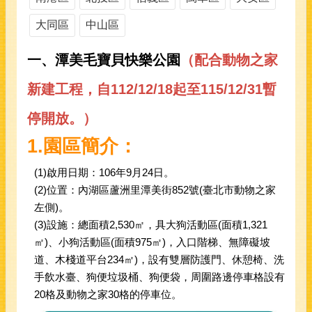
大同區
中山區
一、潭美毛寶貝快樂公園
（配合動物之家
新建工程，自112/12/18起至115/12/31暫
停開放。）
1.
園區簡介：
(1)啟用日期：106年9月24日。
(2)位置：內湖區蘆洲里潭美街852號(臺北市動物之家
左側)。
(3)設施：總面積2,530㎡，具大狗活動區(面積1,321
㎡)、小狗活動區(面積975㎡)，入口階梯、無障礙坡
道、木棧道平台234㎡)，設有雙層防護門、休憩椅、洗
手飲水臺、狗便垃圾桶、狗便袋，周圍路邊停車格設有
20格及動物之家30格的停車位。