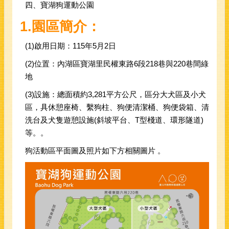
四、寶湖狗運動公園
1.
園區簡介：
(1)啟用日期：115年5月2日
(2)位置：內湖區寶湖里民權東路6段218巷與220巷間綠
地
(3)設施：總面積約3,281平方公尺，區分大犬區及小犬
區，具休憩座椅、繫狗柱、狗便清潔桶、狗便袋箱、清
洗台及犬隻遊憩設施(斜坡平台、T型棧道、環形隧道)
等。。
狗活動區平面圖及照片如下方相關圖片 。