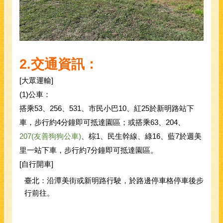
2.
交通資訊：
[
大眾運輸]
(1)
公車：
搭乘53
、256、531、市民小巴10、紅25
於新明路站下
車，步行約4分鐘即可抵達園區；或搭乘
63
、204、
207(
友善狗狗公車)
、棕1、民生幹線、綠16、藍7
於週美
里一站下車，步行約7分鐘即可抵達園區。
[
自行開車]
臺北：沿潭美街或新明路行駛，於路邊停車格停車後步
行前往。