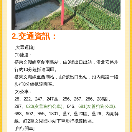
2.
交通資訊：
[大眾運輸]
(1)捷運：
搭乘文湖線至劍南路站，由3號出口出站，沿北安路步
行約10分鐘抵達園區。
搭乘文湖線至西湖站，由2號出口出站，沿內湖路一段
步行8分鐘抵達園區。
(2)公車：
28、222、247、247區、256、267、286、286副、
287、
620(友善狗狗公車)
、646、
681(友善狗狗公車)
、
683、902、955、1801、藍7、藍20區、藍26、內湖幹
線、紅2至文湖國小站下車步行抵達園區。
[自行開車]