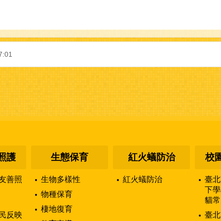
7:01
照護
生態保育
紅火蟻防治
校
友善照
生物多樣性
紅火蟻防治
臺北
下學
物種保育
貓常
棲地復育
民反映
臺北