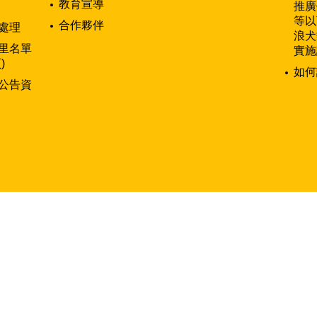
教育宣導
推廣
等以
合作夥伴
處理
浪犬
里名單
實施
)
如何
公告資