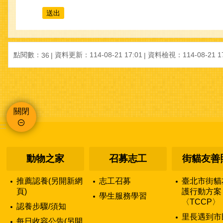
點閱數：
資料更新：
114-08-21 17:01
資料檢視：
114-08-21 1
36
關閉
:::
動物之家
召募志工
街貓友善
推薦認養(另開新網
志工召募
臺北市街貓
頁)
護行動方案
學生服務學習
〈TCCP〉
認養步驟/須知
里長遇到市
每日收容公告(另開