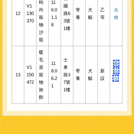
時
11
V1
國
尚
6.0
寄
犬
乙
合
12
130
路6
寵
1.1
養
貓
等
格
370
3號
物
8
1樓
沙
龍
暖
毛
士
11
新
V1
居
東
8.0
寄
犬
新
設
13
150
寵
路3
6.2
養
貓
設
立
472
物
7號
1
旅
1樓
館