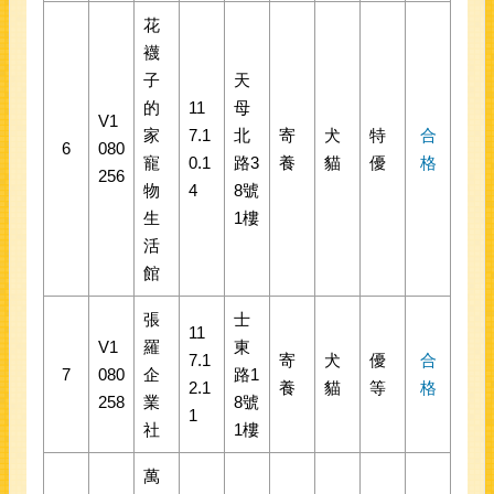
花
襪
子
天
的
11
母
V1
家
7.1
北
寄
犬
特
合
6
080
寵
0.1
路3
養
貓
優
格
256
物
4
8號
生
1樓
活
館
張
士
11
V1
羅
東
7.1
寄
犬
優
合
7
080
企
路1
2.1
養
貓
等
格
258
業
8號
1
社
1樓
萬