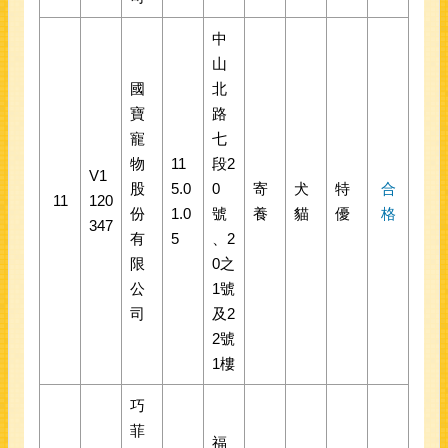
中
山
國
北
寶
路
寵
七
物
11
段2
V1
股
5.0
0
寄
犬
特
合
11
120
份
1.0
號
養
貓
優
格
347
有
5
、2
限
0之
公
1號
司
及2
2號
1樓
巧
菲
福