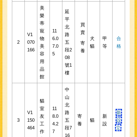
美
延
樂
平
蒂
買
北
寵
11
賣
V1
路
物
6.0
犬
甲
合
2
070
五
寄
美
7.0
貓
等
格
166
段2
養
容
5
08
用
號1
品
樓
館
中
山
貓
北
室
11
V1
路
新
友
8.0
寄
新
3
150
五
貓
設
工
4.2
養
設
464
段7
立
作
7
16