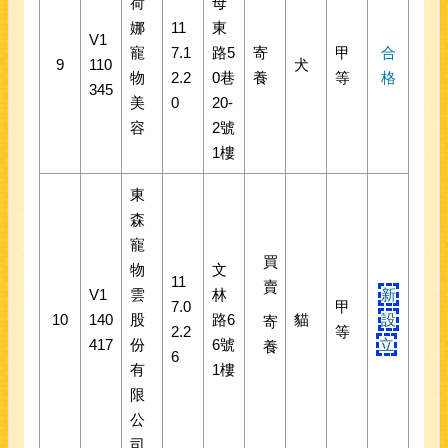
荷
母
娜
11
東
V1
寵
7.1
路5
寄
甲
合
9
110
犬
物
2.2
0巷
養
等
格
345
美
0
20-
容
2號
1樓
東
森
寵
買
物
文
11
賣
V1
雲
林
新
7.0
甲
10
140
股
路6
貓
設
寄
2.2
等
417
份
6號
立
養
6
有
1樓
限
公
司