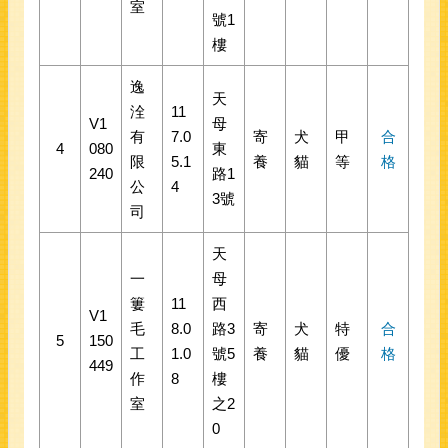
室
號1
樓
逸
天
洤
11
V1
母
有
7.0
寄
犬
甲
合
4
080
東
限
5.1
養
貓
等
格
240
路1
公
4
3號
司
天
一
母
簍
11
西
V1
毛
8.0
路3
寄
犬
特
合
5
150
工
1.0
號5
養
貓
優
格
449
作
8
樓
室
之2
0