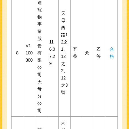
達
寵
天
物
母
事
西
業
路1
股
11
2之
V1
份
6.0
1、
寄
乙
合
8
100
有
犬
7.2
12
養
等
格
300
限
9
之
公
2、
司
12
天
之3
母
號
分
公
司
天