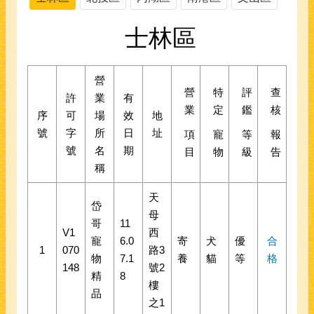
士林區
營
營
特
評
查
許
業
有
業
定
鑑
核
序
可
場
效
地
號
字
所
日
址
項
寵
等
報
號
名
期
目
物
級
告
稱
天
岱
母
哥
11
V1
西
寵
6.0
寄
犬
優
合
1
070
路3
物
7.1
養
貓
等
格
148
號2
精
8
樓
品
之1