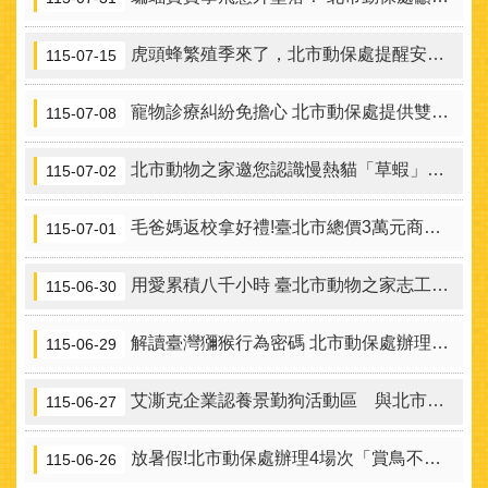
虎頭蜂繁殖季來了，北市動保處提醒安全四大要件
115-07-15
寵物診療糾紛免擔心 北市動保處提供雙方溝通協調平臺
115-07-08
北市動物之家邀您認識慢熱貓「草蝦」，給等待已久的牠一個機會
115-07-02
毛爸媽返校拿好禮!臺北市總價3萬元商品禮卷及寵物外出大禮包等您來拿!
115-07-01
用愛累積八千小時 臺北市動物之家志工榮獲國家志願服務獎肯定
115-06-30
解讀臺灣獼猴行為密碼 北市動保處辦理保育宣導活動！
115-06-29
艾澌克企業認養景勤狗活動區 與北市府攜手打造動物友善空間
115-06-27
放暑假!北市動保處辦理4場次「賞鳥不餵鳥」戶外親子活動
115-06-26