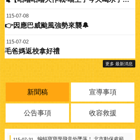
115-07-08
👉因應巴威颱風強勢來襲🔔
115-07-02
毛爸媽返校拿好禮
更多 最新消息
新聞稿
宣導事項
公告事項
收容救援
蝙蝠寶寶學飛意外墜落！ 北市動保處籲市民：遇見幼蝠先觀察不要摸
115-07-31