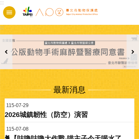
:::
跳到主要內容區塊
:::
最新消息
115-07-29
2026城鎮韌性（防空）演習
115-07-08
🐈【咕嚕咕嚕大作戰-喵主子今天喝水了嗎？】攝影徵稿活動即將開跑🐈‍⬛