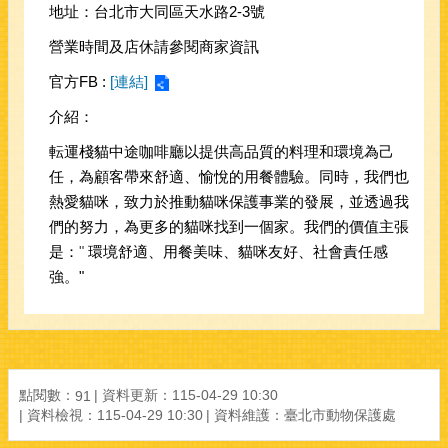
地址：台北市大同區天水路2-3號
營業時間及店休請參閱商家資訊
官方FB :
[連結]
介紹：
転運棧貓中途咖啡廳以提供高品質的料理和環境為己
任，為顧客帶來舒適、愉悅的用餐體驗。同時，我們也
熱愛貓咪，致力於推動貓咪保護事業的發展，並透過我
們的努力，為更多的貓咪找到一個家。我們的價值主張
是：
"
環境舒適、用餐美味、貓咪友好、社會責任感
強。"
點閱數：
資料更新：
115-04-29 10:30
91
資料檢視：
115-04-29 10:30
資料維護：
臺北市動物保護處