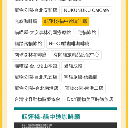
寵物公園-台北安和店
NUKUNUKU CatCafe
光嶼咖啡廳
転運棧-貓中途咖啡廳
喵喵屋-大安森林公園療癒館
宅貓旅館
貓踏踏貓旅館
NEKO貓咖啡咖啡廳
肉球森林咖啡廳
有間貓旅精品度假中心
喵喵屋-台北松山本館
愛貓成癮
寵物公園-台北忠五店
宅貓旅館-信義館
寵物公園–台北南港店
寵物公園-南港二店
台灣收容動物關懷協會
D&Y寵物美容時尚旅店