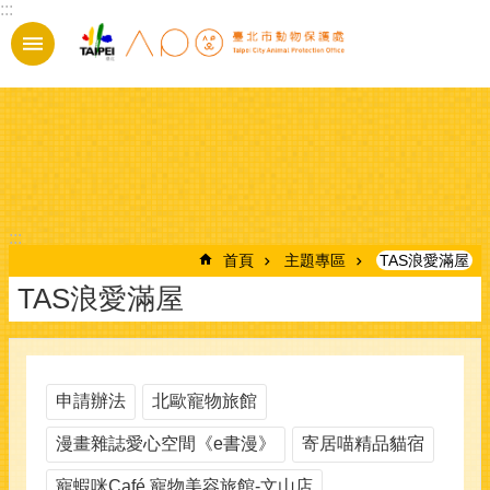
:::
跳到主要內容區塊
:::
首頁
主題專區
TAS浪愛滿屋
TAS浪愛滿屋
申請辦法
北歐寵物旅館
漫畫雜誌愛心空間《e書漫》
寄居喵精品貓宿
寵蝦咪Café 寵物美容旅館-文山店