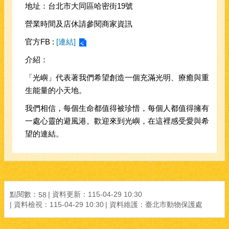
地址：台北市大同區哈密街19號
營業時間及店休請參閱商家資訊
官方FB :
[連結]
介紹：
「光嶼」代表著我們希望創造一個充滿光明、療癒與重
生能量的小天地。
我們相信，每個生命都值得被珍惜，每個人都值得擁有
一處心靈的避風港。歡迎來到光嶼，在這裡感受愛與希
望的連結。
點閱數：
資料更新：
115-04-29 10:30
58
資料檢視：
115-04-29 10:30
資料維護：
臺北市動物保護處