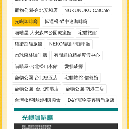
寵物公園-台北安和店
NUKUNUKU CatCafe
光嶼咖啡廳
転運棧-貓中途咖啡廳
喵喵屋-大安森林公園療癒館
宅貓旅館
貓踏踏貓旅館
NEKO貓咖啡咖啡廳
肉球森林咖啡廳
有間貓旅精品度假中心
喵喵屋-台北松山本館
愛貓成癮
寵物公園-台北忠五店
宅貓旅館-信義館
寵物公園–台北南港店
寵物公園-南港二店
台灣收容動物關懷協會
D&Y寵物美容時尚旅店