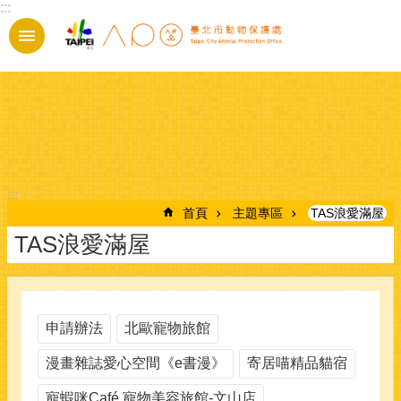
:::
跳到主要內容區塊
:::
首頁
主題專區
TAS浪愛滿屋
TAS浪愛滿屋
申請辦法
北歐寵物旅館
漫畫雜誌愛心空間《e書漫》
寄居喵精品貓宿
寵蝦咪Café 寵物美容旅館-文山店