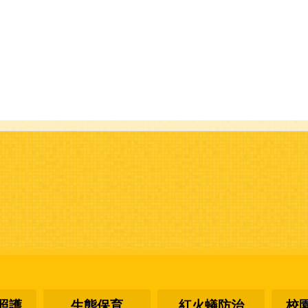
照護
生態保育
紅火蟻防治
校