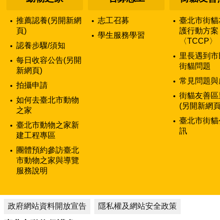
推薦認養(另開新網
志工召募
臺北市街貓
頁)
護行動方案
學生服務學習
〈TCCP〉
認養步驟/須知
里長遇到市
每日收容公告(另開
街貓問題
新網頁)
常見問題與
拍攝申請
街貓友善區
如何去臺北市動物
(另開新網頁
之家
臺北市街貓
臺北市動物之家新
訊
建工程專區
團體預約參訪臺北
市動物之家與導覽
服務說明
政府網站資料開放宣告
隱私權及網站安全政策