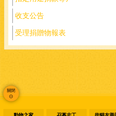
收支公告
受理捐贈物報表
關閉
:::
動物之家
召募志工
街貓友善