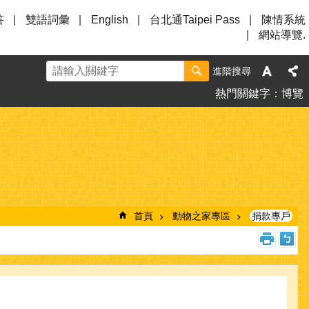
答
雙語詞彙
English
台北通Taipei Pass
陳情系統
網站導覽.
進階搜尋
熱門關鍵字
博覽
首頁
動物之家專區
捐款專戶