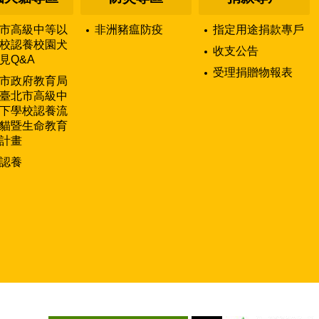
市高級中等以
非洲豬瘟防疫
指定用途捐款專戶
校認養校園犬
收支公告
見Q&A
受理捐贈物報表
市政府教育局
臺北市高級中
下學校認養流
貓暨生命教育
計畫
認養