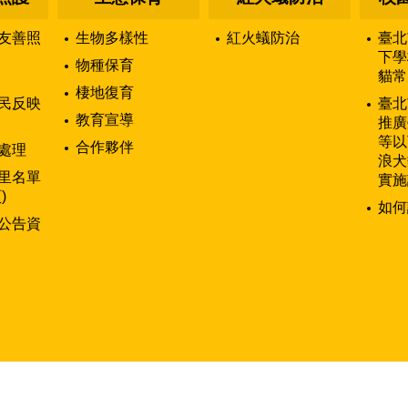
友善照
生物多樣性
紅火蟻防治
臺北
下學
物種保育
貓常
棲地復育
民反映
臺北
教育宣導
推廣
等以
合作夥伴
處理
浪犬
里名單
實施
)
如何
公告資