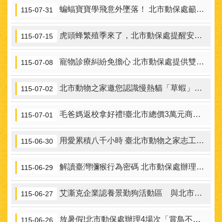
蝙蝠寶寶學飛意外墜落！ 北市動保處籲市民：遇見幼蝠先觀察不要摸
115-07-31
虎頭蜂繁殖季來了，北市動保處提醒安全四大要件
115-07-15
寵物診療糾紛免擔心 北市動保處提供雙方溝通協調平臺
115-07-08
北市動物之家邀您認識慢熱貓「草蝦」，給等待已久的牠一個機會
115-07-02
毛爸媽返校拿好禮!臺北市總價3萬元商品禮卷及寵物外出大禮包等您來拿!
115-07-01
用愛累積八千小時 臺北市動物之家志工榮獲國家志願服務獎肯定
115-06-30
解讀臺灣獼猴行為密碼 北市動保處辦理保育宣導活動！
115-06-29
艾澌克企業認養景勤狗活動區 與北市府攜手打造動物友善空間
115-06-27
放暑假!北市動保處辦理4場次「賞鳥不餵鳥」戶外親子活動
115-06-26