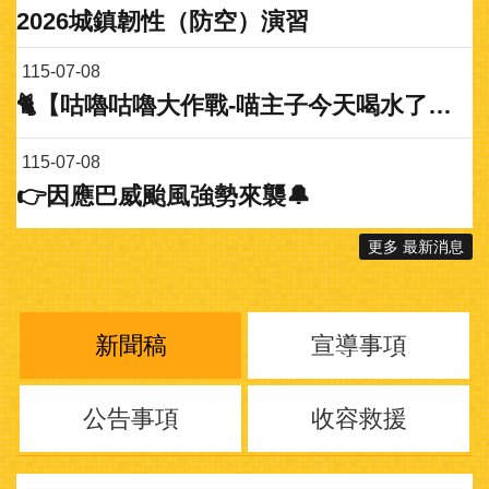
2026城鎮韌性（防空）演習
115-07-08
🐈【咕嚕咕嚕大作戰-喵主子今天喝水了嗎？】攝影徵稿活動即將開跑🐈‍⬛
115-07-08
👉因應巴威颱風強勢來襲🔔
更多 最新消息
新聞稿
宣導事項
公告事項
收容救援