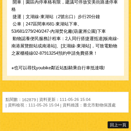
開車｜園區內停車格有限，建議可停放安美街路邊停車
格
捷運｜文湖線-東湖站（2號出口）步行20分鐘
公車｜247區間車/681-東湖站下車、
53/681/279/240/247-內湖焚化廠(葫蘆洲公園)下車
動物認養便民服務計程車：2人同行搭捷運抵達[板南線-
南港展覽館站或南港站]、[文湖線-東湖站]，可致電動物
之家櫃檯線02-87913254預約申請免費搭乘！
※也可以尋找youbike鄰近站點騎乘自行車抵達哦!
點閱數：
資料更新：
111-05-26 15:04
162879
資料檢視：
111-05-26 15:04
資料維護：
臺北市動物保護處
回上一頁