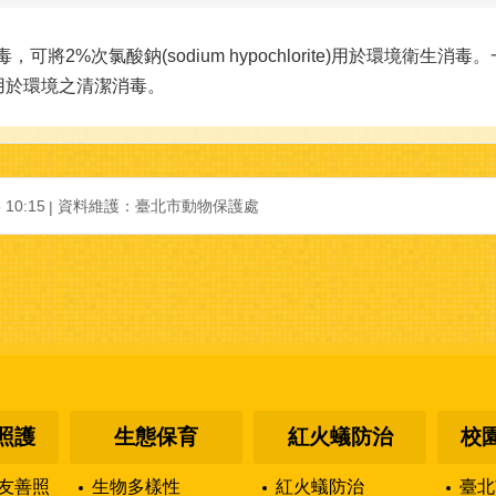
將2%次氯酸鈉(sodium hypochlorite)用於環境衛生
可用於環境之清潔消毒。
10:15
資料維護：臺北市動物保護處
照護
生態保育
紅火蟻防治
校
友善照
生物多樣性
紅火蟻防治
臺北