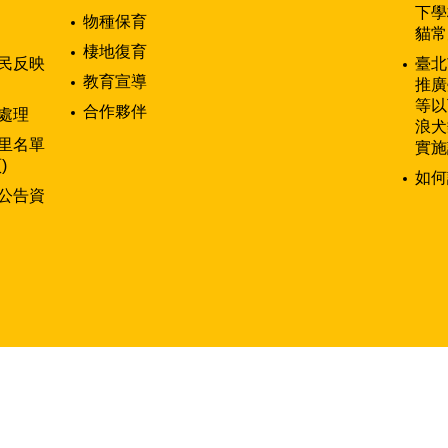
下學
物種保育
貓常
棲地復育
民反映
臺北
教育宣導
推廣
等以
合作夥伴
處理
浪犬
里名單
實施
)
如何
公告資