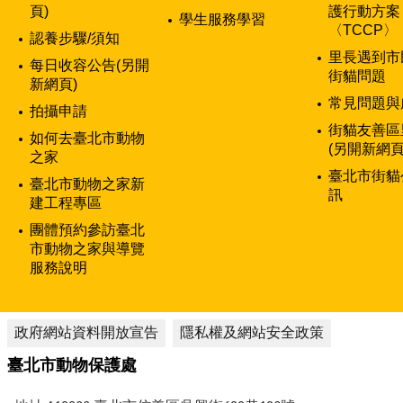
頁)
護行動方案
學生服務學習
〈TCCP〉
認養步驟/須知
里長遇到市
每日收容公告(另開
街貓問題
新網頁)
常見問題與
拍攝申請
街貓友善區
如何去臺北市動物
(另開新網頁
之家
臺北市街貓
臺北市動物之家新
訊
建工程專區
團體預約參訪臺北
市動物之家與導覽
服務說明
政府網站資料開放宣告
隱私權及網站安全政策
臺北市動物保護處