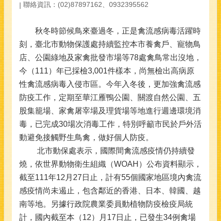
聯絡資訊：(02)87897162、0932395562
秋冬時節候鳥來臺過冬，正是禽流感病毒活躍時
刻，臺北市動物保護處持續監控本市養禽戶、寵物鳥
店、公園綠地及家禽批發市場等78處禽鳥常出沒地，
今（111）年已採檢3,001件樣本，尚無檢出高病原
性禽流感病毒入侵市區。今年入冬後，更加強禽流感
防疫工作，定期至華江雁鴨公園、關渡自然公園、五
股集籠場、家禽屠宰場及理貨場等地進行週邊環境消
毒，已完成30場次消毒工作，特別呼籲市民於戶外活
動避免接觸野生鳥禽，做好個人防疫。
北市動保處表示，國際間禽流感疫情仍持續發
燒，依世界動物衛生組織（WOAH）公布資料顯示，
截至111年12月27日止，計有55個國家地區境內禽流
感疫情尚未遏止，包含鄰近的香港、日本、韓國、越
南等地。另據行政院農業委員動植物防疫檢疫局統
計，國內截至本（12）月17日止，已發生34例禽場