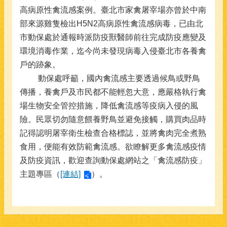
高病原性禽流感案例。臺北市家禽屠宰場亦曾於中南
部來源雞隻檢出H5N2高病原性禽流感病毒，已由北
市動保處於通報時派防疫獸醫師前往完成防疫應變及
環境消毒作業，迄今尚未發現病毒入侵臺北市各養禽
戶的跡象。
動保處呼籲，國內禽流感主要透過候鳥或野鳥
傳播，養禽戶及市民都不能輕忽大意，應嚴格執行禽
場生物安全管控措施，降低禽流感等疫病入侵的風
險。民眾切勿隨意餵養野鳥並避免接觸，購買肉品時
記得認明屠宰衛生檢查合格標誌，並將禽肉完全煮熟
食用，便能有效防範禽流感。欲瞭解更多禽流感疫情
及防疫資訊，歡迎查詢動保處網站之「禽流感防疫」
主題專區（
[連結]
）。