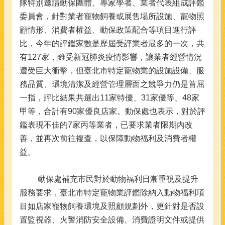
隊特別邀請動保團體、專家學者、業者代表組成評鑑
委員會，針對業者寵物飼養或展售場所設施、寵物照
顧情形、消費者權益、動保政策配合等項目進行評
比，今年的評鑑家數是歷屆受評業者最多的一次，共
有127家，雖受新冠肺炎疫情影響，讓業者經營情況
遭受巨大衝擊，但臺北市特定寵物業的設施設備、服
務品質、環境清潔及經營管理層面之競爭力仍是首屈
一指，評比結果共選出11家特優、31家優等、48家
甲等，合計有90家優良店家。動保處也表示，對於評
鑑表現不佳的7家丙等業者，已要求業者限期內改
善，並再次前往複查，以保障動物福利及消費者權
益。
動保處補充市民對於動物福利日漸重視及提升
服務要求，臺北市特定寵物業評鑑除納入動物福利項
目如店家寵物飼養環境及照顧規劃外，更針對是否設
置監視器、火警消防安全設備、消費證明文件或提供