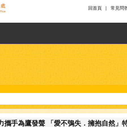
回首頁
常見問
力攜手為鷹發聲 「愛不鴞失．擁抱自然」特