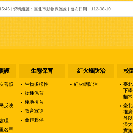
5:46
資料維護：臺北市動物保護處
發布日期：112-08-10
照護
生態保育
紅火蟻防治
校
友善照
生物多樣性
紅火蟻防治
臺北
下學
物種保育
貓常
棲地復育
民反映
臺北
教育宣導
推廣
等以
合作夥伴
處理
浪犬
里名單
實施