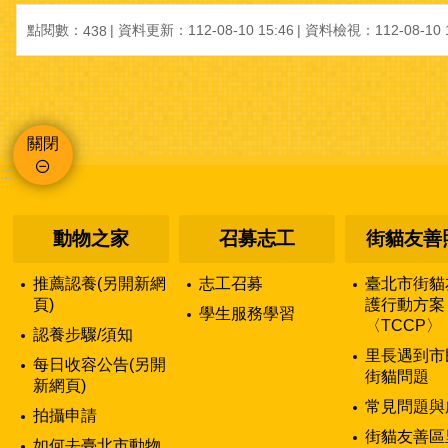
點閱數：
資料更新：112-08-10 15:46
資料檢視：112-08-10 1
438
關閉
:::
動物之家
召募志工
街貓友善
推薦認養(另開新網
志工召募
臺北市街貓
頁)
護行動方案
學生服務學習
〈TCCP〉
認養步驟/須知
里長遇到市
每日收容公告(另開
街貓問題
新網頁)
常見問題與
拍攝申請
街貓友善區
如何去臺北市動物