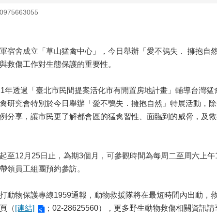
75663055
宿舍成立「草山猛禽中心」，今日舉辦「愛不鴞失
．
擁抱自然
與救傷工作對生態保護的重要性。
1年透過「臺北市民間提案活化市有閒置房地計畫」輔導台灣猛
禽研究會特別於今日舉辦「愛不鴞失．擁抱自然」特展活動，除
例分享，讓市民更了解都會區的猛禽習性、面臨到的威脅，及救
12月25日止，為期3個月，可參觀時間為每周二至周六上午1
帶領員工組團預約參訪。
物保護專線1959通報，動物救援隊將在最短時間內出動，救
頁（
[連結]
；02-28625560），更多野生動物救傷相關資