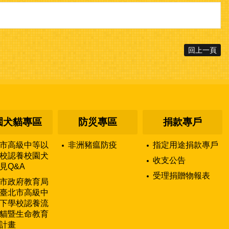
回上一頁
園犬貓專區
防災專區
捐款專戶
市高級中等以
非洲豬瘟防疫
指定用途捐款專戶
校認養校園犬
收支公告
見Q&A
受理捐贈物報表
市政府教育局
臺北市高級中
下學校認養流
貓暨生命教育
計畫