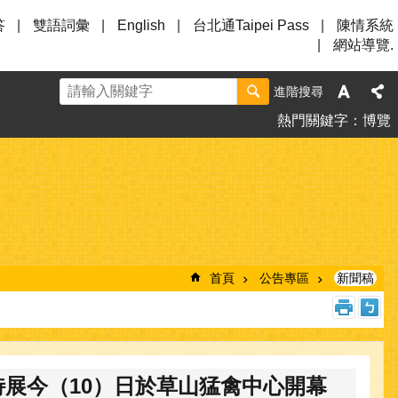
答
雙語詞彙
English
台北通Taipei Pass
陳情系統
網站導覽.
進階搜尋
熱門關鍵字
博覽
首頁
公告專區
新聞稿
展今（10）日於草山猛禽中心開幕