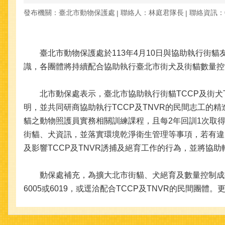
發布機關：臺北市動物保護處
聯絡人：林庭君隊長
聯絡資訊：09
臺北市動物保護處於113年4月10日與協助執行街貓友善
識，各團體將持續配合協助執行臺北市街犬及街貓數量控
北市動保處表示，臺北市協助執行街貓TCCP及街犬T
明，並共同研商協助執行TCCP及TNVR的民間志工
貓之動物照護員實務相關訓練課程，且每2年回訓1次取
街貓、犬資訊，並落實環境乾淨衛生管理等事項，若有違
及影響TCCP及TNVR誘捕及絕育工作的行為，並將協
動保處補充，為擴大北市街貓、犬絕育及數量控制成效，有
6005或6019，或逕洽配合TCCP及TNVR的民間團體