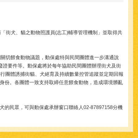
研商「街犬、貓之動物照護員(志工)輔導管理機制」並取得共
期關切餵食動物議題，動保處特與民間團體進一步溝通說
及廢證要件等。動保處將於每年協助民間團體辦理街犬及街
執行團體誘捕街貓、犬絕育及持續數量控管追蹤並定期回報
身份。各團體一致支持取締任意餵食動物，造成環境髒亂
，可與動保處承辦窗口聯絡人02-87897158分機