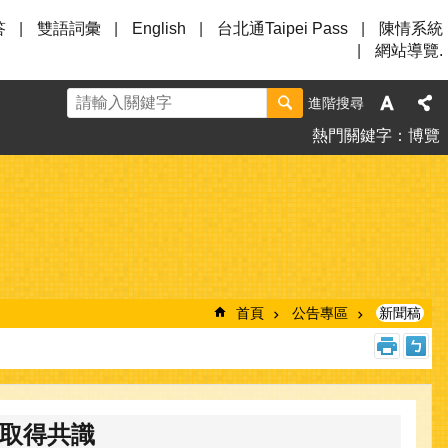
答
雙語詞彙
English
台北通Taipei Pass
陳情系統
網站導覽.
進階搜尋
熱門關鍵字
博覽
首頁
公告專區
新聞稿
取得共識