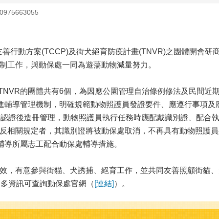
75663055
行動方案(TCCP)及街犬絕育防疫計畫(TNVR)之團體開會
制工作，與動保處一同為遊蕩動物減量努力。
NVR的團體共有6個，為因應公園管理自治條例修法及民間近
的精進輔導管理機制，明確規範動物照護員發證要件、應遵行事項
得認證後造冊管理，動物照護員執行任務時應配戴識別證、配合
反相關規定者，其識別證將被動保處取消，不再具有動物照護員
助輔導所屬志工配合動保處輔導措施。
意參與街貓、犬誘捕、絕育工作，並共同友善照顧街貓、犬的民眾
。更多資訊可查詢動保處官網（
[連結]
）。