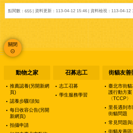
點閱數：
資料更新：113-04-12 15:46
資料檢視：113-04-12 1
655
關閉
:::
動物之家
召募志工
街貓友善
推薦認養(另開新網
志工召募
臺北市街貓
頁)
護行動方案
學生服務學習
〈TCCP〉
認養步驟/須知
里長遇到市
每日收容公告(另開
街貓問題
新網頁)
常見問題與
拍攝申請
街貓友善區