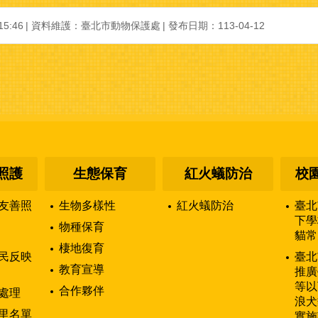
5:46
資料維護：臺北市動物保護處
發布日期：113-04-12
照護
生態保育
紅火蟻防治
校
友善照
生物多樣性
紅火蟻防治
臺北
下學
物種保育
貓常
棲地復育
民反映
臺北
教育宣導
推廣
等以
合作夥伴
處理
浪犬
里名單
實施