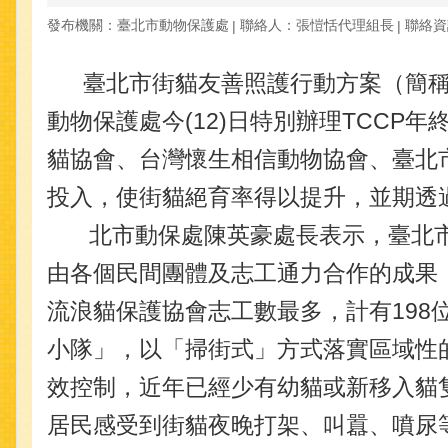
發布機關：臺北市動物保護處
聯絡人：張愷恬代理組長
聯絡資訊
臺北市街貓友善照護行動方案（簡稱TCC
動物保護處今(12)日特別辦理TCC
貓協會、台灣懷生相信動物協會、臺北
投入，使街貓絕育率得以提升，並期透
北市動保處陳英豪處長表示，臺北市自9
由各個民間團體及志工通力合作的成果，今
流浪貓保護協會志工數最多，計有198
小隊」，以「掃街式」方式落實區域性的
效控制，近年已經少有幼貓或新移入貓
居民感受到街貓夜晚打架、叫囂、噴尿