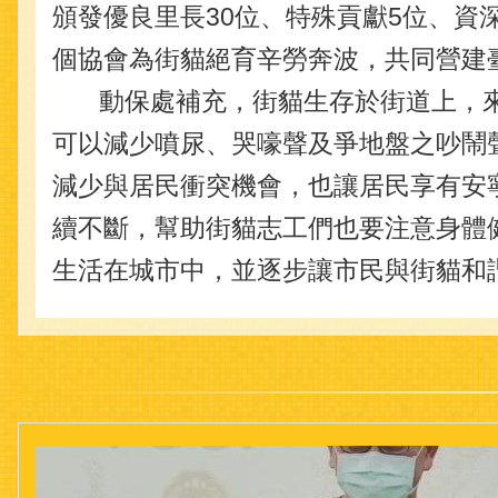
頒發優良里長30位、特殊貢獻5位、資
個協會為街貓絕育辛勞奔波，共同營建
動保處補充，街貓生存於街道上，來
可以減少噴尿、哭嚎聲及爭地盤之吵鬧
減少與居民衝突機會，也讓居民享有安
續不斷，幫助街貓志工們也要注意身體
生活在城市中，並逐步讓市民與街貓和