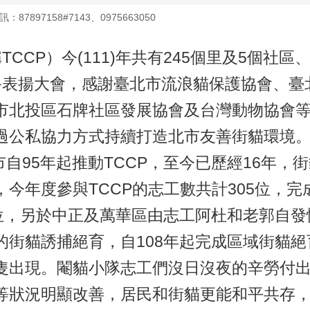
：87897158#7143、0975663050
P）今(111)年共有245個里及5個社區
P年終表揚大會，感謝臺北市流浪貓保護協會、
市北投區石牌社區發展協會及台灣動物協會等
過公私協力方式持續打造北市友善街貓環境
5年起推動TCCP，至今已歷經16年，街貓
年度參與TCCP的志工數共計305位，完成
位，另於中正及萬華區由志工阿杜和老郭自發
街貓誘捕絕育，自108年起完成區域街貓絕育
隻出現。閹貓小隊志工們沒日沒夜的辛勞付
等狀況明顯改善，居民和街貓更能和平共存