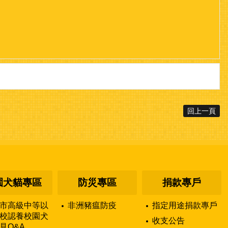
回上一頁
園犬貓專區
防災專區
捐款專戶
市高級中等以
非洲豬瘟防疫
指定用途捐款專戶
校認養校園犬
收支公告
見Q&A