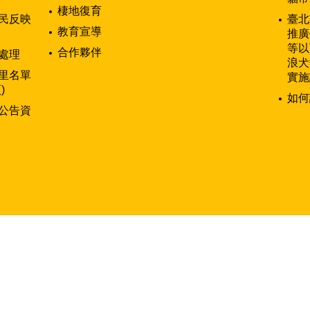
棲地復育
民反映
臺北
教育宣導
推廣
等以
合作夥伴
處理
浪犬
里名單
實施
)
如何
公告資