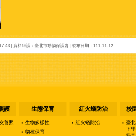
7:43
資料維護：臺北市動物保護處
發布日期：111-11-12
照護
生態保育
紅火蟻防治
校
友善照
生物多樣性
紅火蟻防治
臺北
下學
物種保育
貓常