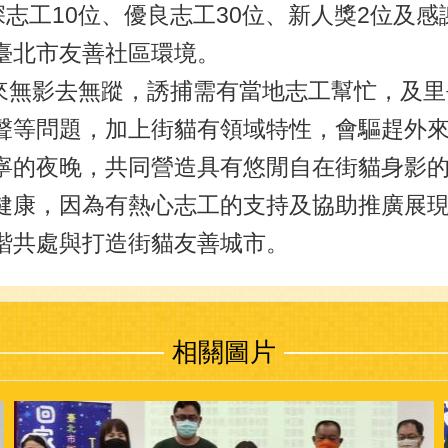
深志工10位、優良志工30位、新人獎2位及
臺北市友善社區環境。
無影去無蹤，誘捕需有當地志工幫忙，及里
聲等問題，加上街貓有領域特性，會驅趕外
寧的夜晚，共同營造具有悠閒自在街貓身影
健康，因為有熱心志工的支持及協助推廣展
諧共處與打造街貓友善城市。
相關圖片