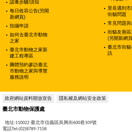
認養步驟/須知
里長遇到市
每日收容公告(另開
街貓問題
新網頁)
常見問題與
拍攝申請
街貓友善區
如何去臺北市動物
(另開新網頁
之家
臺北市街貓
臺北市動物之家新
訊
建工程專區
團體預約參訪臺北
市動物之家與導覽
服務說明
政府網站資料開放宣告
隱私權及網站安全政策
臺北市動物保護處
地址:110022 臺北市信義區吳興街600巷109號
電話Tel:(02)8789-7158