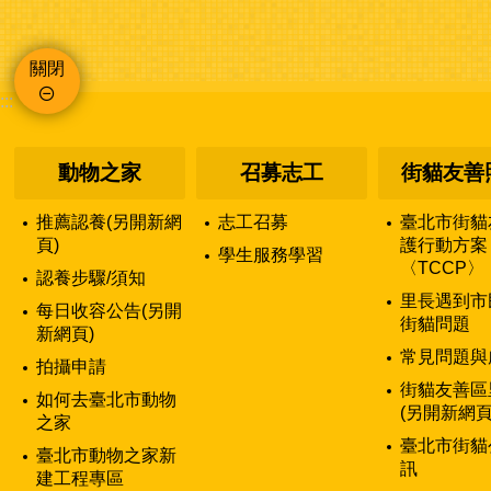
關閉
:::
動物之家
召募志工
街貓友善
推薦認養(另開新網
志工召募
臺北市街貓
頁)
護行動方案
學生服務學習
〈TCCP〉
認養步驟/須知
里長遇到市
每日收容公告(另開
街貓問題
新網頁)
常見問題與
拍攝申請
街貓友善區
如何去臺北市動物
(另開新網頁
之家
臺北市街貓
臺北市動物之家新
訊
建工程專區