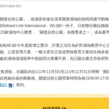
75-663-057
渡自然公園」，延續當初催生保育關渡濕地的熱情與護守動物
nd Link International，WLI)的一份子。日前聯合國
單位，全球共23家濕地中心獲獎，「關渡自然公園」為獲獎者之一，成
tland)為WLI於今年度新增之獎項，評選之項目為針對濕地教
施、公眾宣導方案、一般大眾非正規或學校教育方案與生物多樣
處的濕地場域競爭中脫穎而出實屬不易，也凸顯出臺北市政府對
景點，在園區內自111年11月5日至111年12月31日舉辦
融合後的療癒感。關渡自然公園營業時間為每日09:00-17:00
連結]
）查詢。