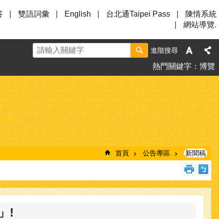
答
雙語詞彙
English
台北通Taipei Pass
陳情系統
網站導覽.
進階搜尋
熱門關鍵字
博覽
首頁
公告專區
新聞稿
」!