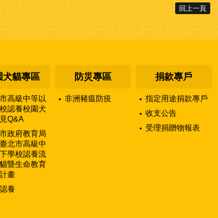
回上一頁
園犬貓專區
防災專區
捐款專戶
市高級中等以
非洲豬瘟防疫
指定用途捐款專戶
校認養校園犬
收支公告
見Q&A
受理捐贈物報表
市政府教育局
臺北市高級中
下學校認養流
貓暨生命教育
計畫
認養