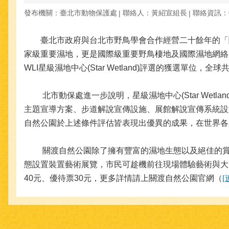
發布機關：臺北市動物保護處
聯絡人：黃紹宣組長
聯絡資訊：09
臺北市政府與台北市野鳥學會合作經營二十餘年的「關
家級重要濕地，更是國際級重要野鳥棲地及國際濕地網絡(Wetla
WLI星級濕地中心(Star Wetland)評選的獲選
北市動保處進一步說明，星級濕地中心(Star We
主題宣導方案、步道解說宣傳設施、展館解說宣傳系統設
自然公園於上述條件評估皆表現出優異的成果，在世界各
關渡自然公園除了擁有豐富的濕地生態以及絕佳的賞鳥
態設置裝置藝術展覽，市民可趁機前往現場體驗藝術與大自然
40元、優待票30元，更多詳情請上關渡自然公園官網（
[