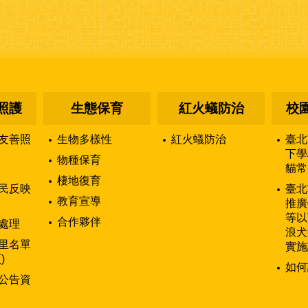
照護
生態保育
紅火蟻防治
校
友善照
生物多樣性
紅火蟻防治
臺北
下學
物種保育
貓常
棲地復育
民反映
臺北
教育宣導
推廣
等以
合作夥伴
處理
浪犬
里名單
實施
)
如何
公告資