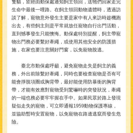
隻貓，皆經由動保處通知飼主領回，送牠們回家走完
生命中最後一哩路。在飼主領回動物遺體時，透過訪
談了解，寵物意外發生主要是家中有人來訪時趁機跑
出去，有些飼主則是平常就放任寵物自行出門活動，
直到憾事發生只能懊悔。動保處特別提醒，飼主帶寵
物出門務必要繫好牽繩，或使用其他安全的防護措
施，在家也要注意關好門窗，以免寵物脫逃。
臺北市動保處呼籲，避免寵物走失是飼主的義
務，外出前除繫好牽繩，同時也要檢查寵物是否有可
能會掙脫項圈或胸背帶，最好能使用防暴衝的胸背
帶，才能有效應對寵物受到驚嚇時的突發狀況，牽繩
的一端也務必要牢牢握在手中。如果民眾於路上發現
疑似走失的寵物，可立即通報1959動物保護專線，
並協助暫時安置寵物，以免寵物在路邊逃竄而發生危
險。