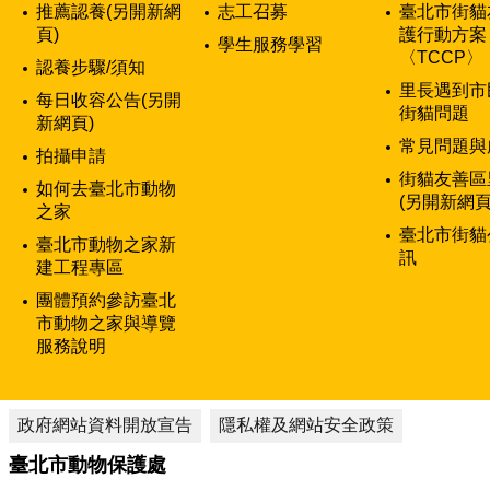
推薦認養(另開新網
志工召募
臺北市街貓
頁)
護行動方案
學生服務學習
〈TCCP〉
認養步驟/須知
里長遇到市
每日收容公告(另開
街貓問題
新網頁)
常見問題與
拍攝申請
街貓友善區
如何去臺北市動物
(另開新網頁
之家
臺北市街貓
臺北市動物之家新
訊
建工程專區
團體預約參訪臺北
市動物之家與導覽
服務說明
政府網站資料開放宣告
隱私權及網站安全政策
臺北市動物保護處