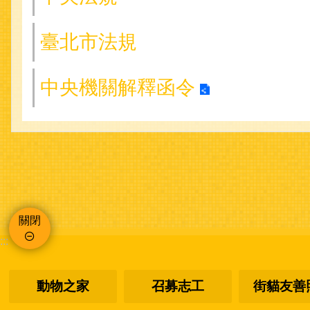
臺北市法規
中央機關解釋函令
關閉
:::
動物之家
召募志工
街貓友善