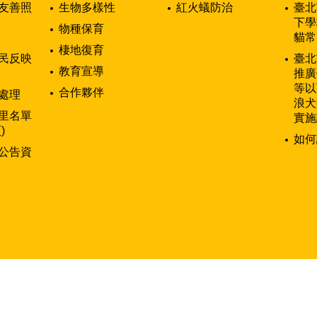
友善照
生物多樣性
紅火蟻防治
臺北
下學
物種保育
貓常
棲地復育
民反映
臺北
教育宣導
推廣
等以
合作夥伴
處理
浪犬
里名單
實施
)
如何
公告資