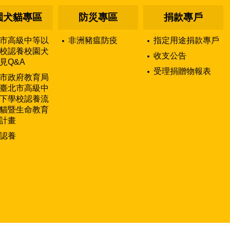
園犬貓專區
防災專區
捐款專戶
市高級中等以
非洲豬瘟防疫
指定用途捐款專戶
校認養校園犬
收支公告
見Q&A
受理捐贈物報表
市政府教育局
臺北市高級中
下學校認養流
貓暨生命教育
計畫
認養