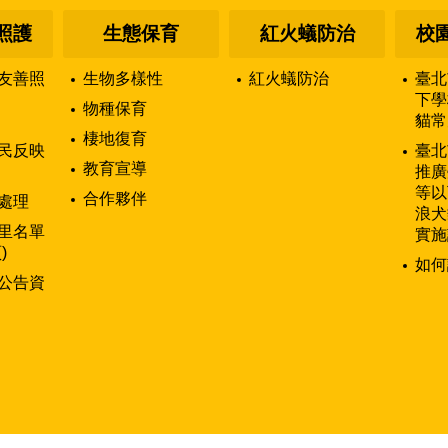
照護
生態保育
紅火蟻防治
校
友善照
生物多樣性
紅火蟻防治
臺北
下學
物種保育
貓常
棲地復育
民反映
臺北
教育宣導
推廣
等以
合作夥伴
處理
浪犬
里名單
實施
)
如何
公告資