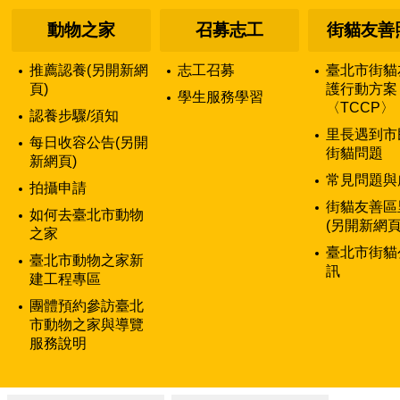
動物之家
召募志工
街貓友善
推薦認養(另開新網
志工召募
臺北市街貓
頁)
護行動方案
學生服務學習
〈TCCP〉
認養步驟/須知
里長遇到市
每日收容公告(另開
街貓問題
新網頁)
常見問題與
拍攝申請
街貓友善區
如何去臺北市動物
(另開新網頁
之家
臺北市街貓
臺北市動物之家新
訊
建工程專區
團體預約參訪臺北
市動物之家與導覽
服務說明