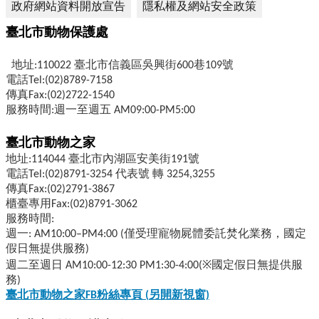
政府網站資料開放宣告
隱私權及網站安全政策
臺北市動物保護處
地址:110022 臺北市信義區吳興街600巷109號
電話Tel:(02)8789-7158
傳真Fax:(02)2722-1540
服務時間:週一至週五 AM09:00-PM5:00
臺北市動物之家
地址:114044 臺北市內湖區安美街191號
電話Tel:(02)8791-3254 代表號 轉 3254,3255
傳真Fax:(02)2791-3867
櫃臺專用Fax:(02)8791-3062
服務時間:
週一: AM10:00–PM4:00 (僅受理寵物屍體委託焚化業務，國定
假日無提供服務)
週二至週日 AM10:00-12:30 PM1:30-4:00(※國定假日無提供服
務)
臺北市動物之家FB
粉絲專頁 (
另開新視窗)