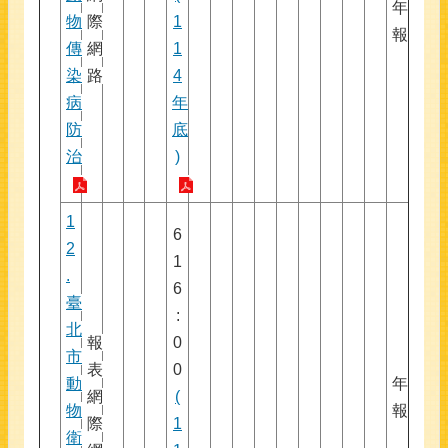
年
物
際
1
報
傳
網
1
染
路
4
病
年
防
底
治
)
1
6
2
1
.
6
臺
:
北
報
0
市
表
0
動
年
網
(
物
報
際
1
衛