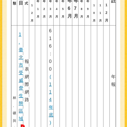
年
年
註
年
年
年
年
年
年
年
目
類
式
1
1
1
1
6
7
1
2
3
4
5
8
9
2
2
0
1
月
月
月
月
月
月
月
月
月
月
月
月
月
6
1
1
.
6
臺
:
北
報
0
市
表
0
受
網
(
年
威
際
1
報
脅
網
1
生
林
路
4
態
、
年
區
礦
底
域
與
)