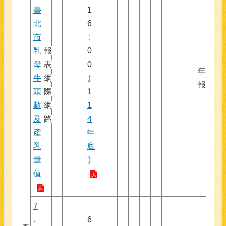
臺
1
北
6
市
:
乳
報
0
母
表
0
年
牛
網
(
報
頭
際
1
數
網
1
及
路
4
產
年
乳
底
量
)
值
7
.
6