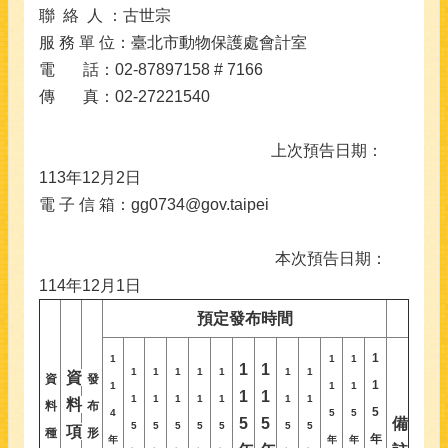
聯 絡 人 ：古世宗
服 務 單 位：臺北市動物保護處會計室
電 話：02-87897158 # 7166
傳 真：02-27221540
上次預告日期：
113年12月2日
電 子 信 箱：gg0734@gov.taipei
本次預告日期：
114年12月1日
預定發布時間
1
1
1
1
1
1
1
1
1
1
1
1
1
資
資
發
1
1
1
1
1
1
1
1
1
1
1
1
1
料
料
布
5
4
5
5
5
5
備
5
5
5
5
5
5
5
項
種
形
年
年
年
年