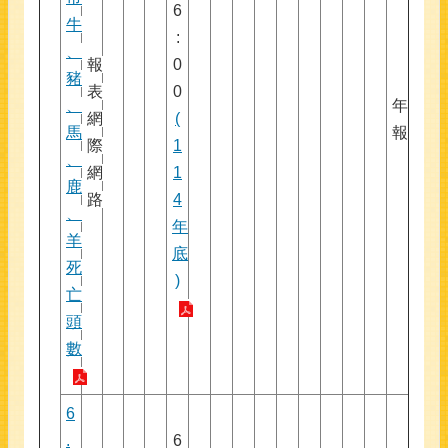
6
牛
:
、
報
0
豬
表
0
、
年
網
(
馬
報
際
1
、
網
1
鹿
路
4
、
年
羊
底
死
)
亡
頭
數
6
.
6