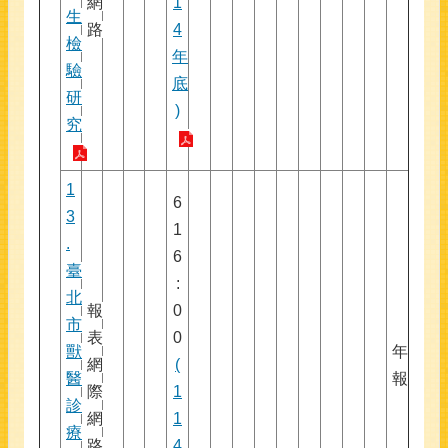
網
1
生
路
4
檢
年
驗
底
研
)
究
1
6
3
1
.
6
臺
:
北
報
0
市
表
0
獸
年
網
(
醫
報
際
1
診
網
1
療
路
4