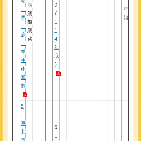
豬
表
0
、
年
網
(
馬
報
際
1
、
網
1
鹿
路
4
、
年
羊
底
生
)
產
頭
數
5
.
臺
6
北
1
市