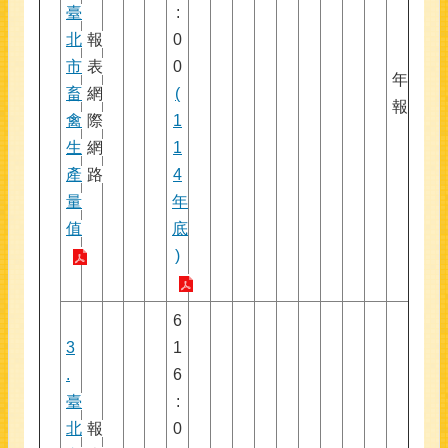
臺
:
北
報
0
市
表
0
年
畜
網
(
報
禽
際
1
生
網
1
產
路
4
量
年
值
底
)
6
3
1
.
6
臺
:
北
報
0