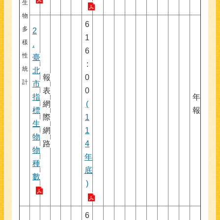
生
物
6
多
2
1
樣
.
6
性
臺
:
統
北
報
0
計
市
表
0
指
年
網
(
標
報
際
1
生
網
1
物
路
4
物
年
種
底
數
)
6