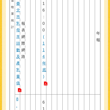
畜
臺
1
牧
北
6
業
市
:
統
乳
報
0
計
母
表
0
年
羊
網
(
報
頭
際
1
數
網
1
及
路
4
產
年
乳
底
量
)
值
8
6
.
1