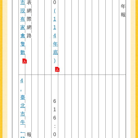
市
表
0
年
現
網
(
報
有
際
1
家
網
1
禽
路
4
隻
年
數
底
)
4
.
臺
6
北
1
市
6
牛
:
、
報
0