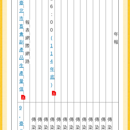
臺
6
北
:
市
報
0
畜
表
0
禽
年
網
(
副
報
際
1
產
網
1
品
路
4
生
年
產
底
量
)
值
9
.
傳
傳
傳
傳
傳
傳
傳
傳
傳
傳
傳
傳
傳
臺
染
染
染
染
染
染
染
染
染
染
染
染
染