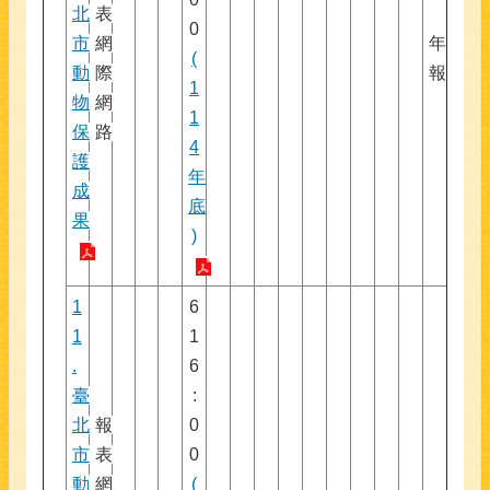
北
表
0
市
網
年
(
動
際
報
1
物
網
1
保
路
4
護
年
成
底
果
)
1
6
1
1
.
6
臺
:
北
報
0
市
表
0
動
網
(