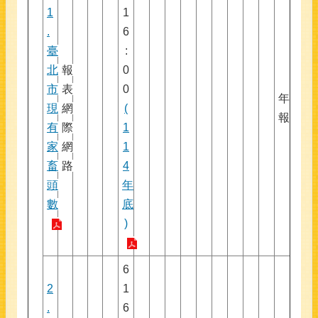
1
1
.
6
臺
:
北
報
0
市
表
0
年
現
網
(
報
有
際
1
家
網
1
畜
路
4
頭
年
數
底
)
6
2
1
.
6