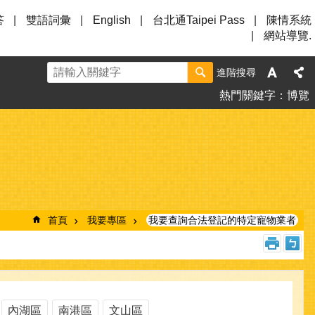
答
雙語詞彙
English
台北通Taipei Pass
陳情系統
網站導覽.
進階搜尋
熱門關鍵字
博覽
首頁
我要專區
我要查詢合法登記的特定寵物業者
內湖區
南港區
文山區