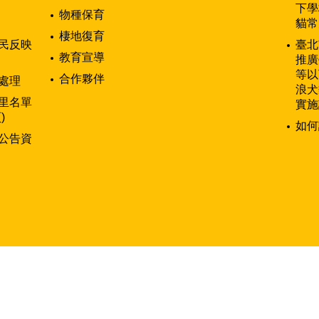
下學
物種保育
貓常
棲地復育
民反映
臺北
教育宣導
推廣
等以
合作夥伴
處理
浪犬
里名單
實施
)
如何
公告資