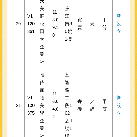
天
美
臨
11
V1
莊
江
新
8.0
買
甲
20
120
秋
街8
犬
設
9.1
賣
等
361
田
6號
立
0
犬
1樓
企
業
社
唯
基
依
隆
寵
路
11
V1
物
二
新
6.0
寄
犬
甲
21
130
美
段1
設
4.0
養
貓
等
375
學
62
立
2
企
之4
業
號1
社
樓