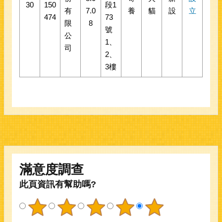
30
150
段1
有
7.0
養
貓
設
立
474
73
限
8
號
公
1、
司
2、
3樓
滿意度調查
此頁資訊有幫助嗎?