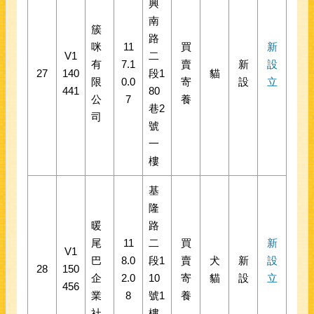
興
南
簇
路
咪
11
買
新
V1
二
有
7.1
賣
新
設
27
140
段1
貓
限
0.0
寄
設
立
441
80
公
7
養
巷2
司
號
一
樓
基
隆
暖
路
尾
11
二
買
新
V1
巴
8.0
段1
賣
犬
新
設
28
150
企
2.0
10
寄
貓
設
立
456
業
8
號1
養
社
樓