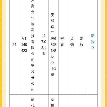
御
倉
安
生
和
物
路
科
二
技
11
新
V1
段6
寄
犬
新
有
7.0
設
24
140
8號
養
貓
設
限
3.1
立
423
1樓
公
6
及
司
地
安
下1
和
樓
分
公
司
朝
基
代
隆