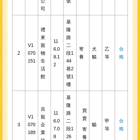
公
號
司
基
禮
隆
來
路
11
V1
寵
二
6.0
寄
犬
乙
合
2
070
物
段1
8.1
養
貓
等
格
151
生
44
2
活
巷2
館
號1
樓
基
隆
吉
買
11
路
V1
寵
賣
6.0
二
甲
合
3
070
企
貓
7.0
段1
等
格
寄
189
業
8
26
養