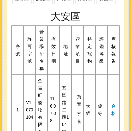
大安區
營
許
業
有
營
特
評
查
序
可
場
效
地
業
定
鑑
核
號
字
所
日
址
項
寵
等
報
號
名
期
目
物
級
告
稱
金
吉
基
旺
隆
買
11
V1
寵
路
賣
6.0
犬
優
合
1
070
物
二
7.0
貓
等
格
寄
104
有
段1
8
養
限
04