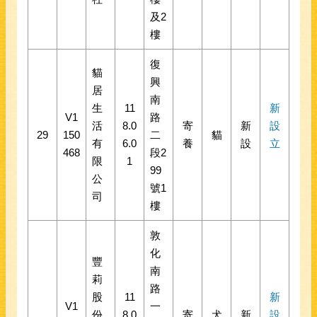
及2
樓
復
貓
興
居
南
生
11
新
V1
路
活
8.0
寄
新
設
29
150
二
貓
有
6.0
養
設
立
468
段2
限
1
99
公
號1
司
樓
敦
化
豐
南
莉
路
股
11
新
V1
一
份
8.0
寄
犬
新
設