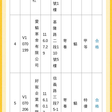
社
號1
樓
愛
基
貓
隆
寒
11
路
V1
舍
6.0
二
寄
甲
合
4
070
貓
有
7.2
段1
養
等
格
199
限
9
10
公
號5
司
樓
信
好
義
寵
路
企
11
V1
三
業
6.1
寄
特
合
5
070
段7
貓
有
0.1
養
優
格
206
5-1
限