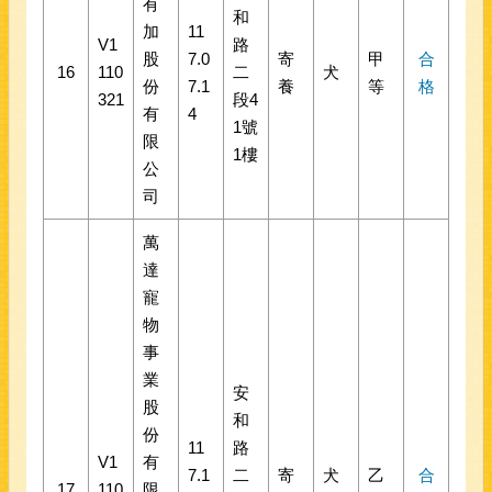
有
和
加
11
V1
路
股
7.0
寄
甲
合
16
110
二
犬
份
7.1
養
等
格
321
段4
有
4
1號
限
1樓
公
司
萬
達
寵
物
事
業
安
股
和
份
11
路
V1
有
7.1
二
寄
犬
乙
合
17
110
限