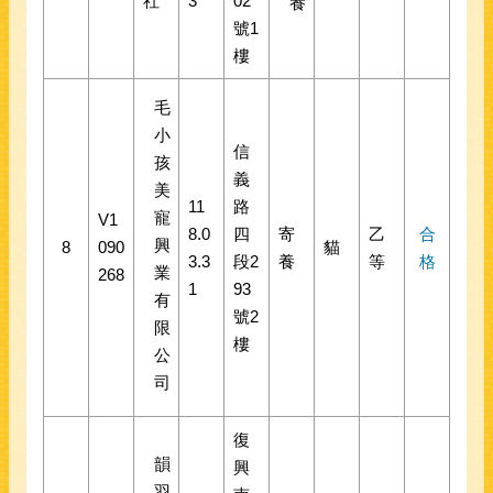
社
3
02
養
號1
樓
毛
小
信
孩
義
美
11
路
寵
V1
8.0
四
寄
乙
合
興
8
090
貓
3.3
段2
養
等
格
業
268
1
93
有
號2
限
樓
公
司
復
韻
興
羽