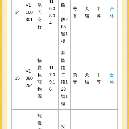
11
V1
尾
路
6.0
寄
犬
甲
合
14
100
巴
一
8.0
養
貓
等
格
301
商
段2
4
行
05
號1
樓
基
貓
隆
寶
11
路
V1
貝
7.0
二
買
犬
甲
合
15
080
寵
9.1
段1
賣
貓
等
格
254
物
6
28
園
號1
樓
寵
愛
安