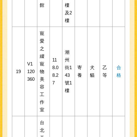
館
樓
及2
樓
寵
愛
之
潮
綴
11
州
V1
寵
8.0
街1
寄
犬
乙
合
19
120
物
8.2
43
養
貓
等
格
360
美
7
號1
容
樓
工
作
室
台
北