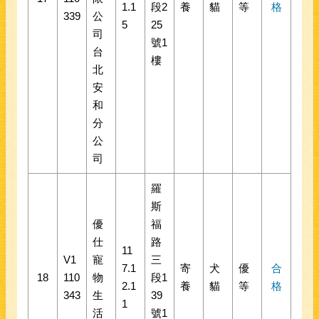
1.1
段2
養
貓
等
格
339
公
5
25
司
號1
台
樓
北
安
和
分
公
司
羅
斯
優
福
仕
路
11
V1
寵
三
7.1
寄
犬
優
合
18
110
物
段1
2.1
養
貓
等
格
343
生
39
1
活
號1