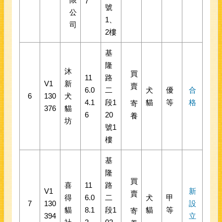
7
號
公
1、
司
2樓
基
隆
沐
買
11
路
V1
新
賣
6.0
二
犬
優
合
6
130
犬
4.1
段1
貓
等
格
寄
376
貓
6
20
養
坊
號1
樓
基
隆
買
喜
11
路
V1
新
賣
得
6.0
二
犬
甲
7
130
設
貓
8.1
段1
貓
等
寄
394
立