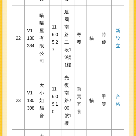
建
喵
國
喵
11
南
V1
屋
新
6.0
路
寄
特
22
130
有
貓
設
5.2
二
養
優
384
限
立
7
段1
公
9號
司
1樓
光
大
復
11
買
V1
小
南
6.0
賣
甲
合
23
130
姐
路7
貓
9.1
寄
等
格
398
貓
00
0
養
舍
號1
樓
大