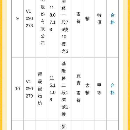
南
股
11
路
V1
份
寄
8.0
一
特
合
9
090
貓
有
養
7.1
段7
優
格
273
限
3
6號
公
10
司
樓
之3
基
隆
耀
買
11
路
V1
晟
賣
5.1
二
犬
甲
合
10
090
寵
1.0
段1
貓
等
格
寄
279
物
8
30
養
坊
號1
樓
新