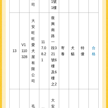
1號
司
1樓
復
大
興
安
南
旺
路
旺
11
一
V1
愛
7.0
段3
寄
犬
特
合
13
110
犬
8.2
21
養
貓
優
格
328
屋
1
號6
有
樓
限
及6
公
樓
司
之2
大
毛
安