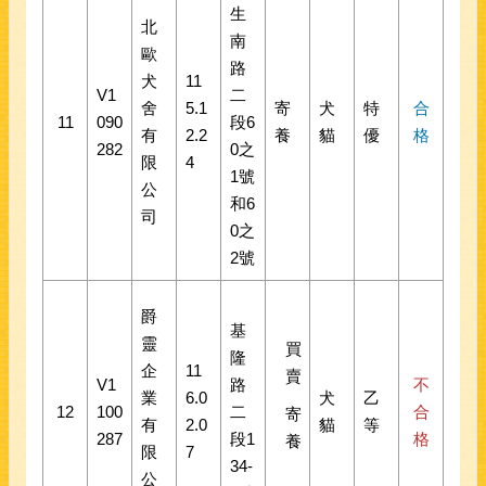
生
北
南
歐
路
犬
11
V1
二
舍
5.1
寄
犬
特
合
11
090
段6
有
2.2
養
貓
優
格
282
0之
限
4
1號
公
和6
司
0之
2號
爵
基
靈
買
隆
企
11
賣
V1
路
不
業
6.0
犬
乙
12
100
二
合
寄
有
2.0
貓
等
287
段1
格
養
限
7
34-
公