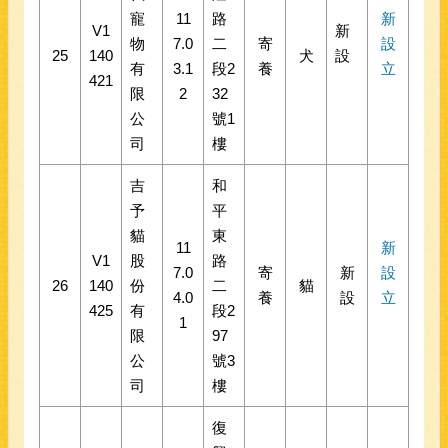
寵
11
路
新
V1
新
物
7.0
二
寄
設
25
140
犬
設
有
3.1
段2
養
立
421
限
2
32
公
號1
司
樓
吉
和
予
平
貓
東
11
新
V1
股
路
7.0
寄
新
設
26
140
份
二
貓
4.0
養
設
立
425
有
段2
1
限
97
公
號3
司
樓
復