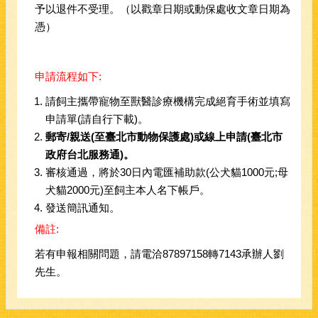
予以退件不受理。（以戳章日期或動保處收文章日期為
憑）
申請流程如下:
請飼主攜帶寵物至獸醫診療機構完成絕育手術並填寫
申請單(請自行下載)。
郵寄
/
親送(至臺北市動物保護處)
或
線上申請
(
臺北市
政府台北服務通
)。
審核通過，將於30日內電匯補助款(公犬貓1000元;母
犬貓2000元)至飼主本人名下帳戶。
發送簡訊通知。
備註:
若有申報相關問題，請電洽87897158轉7143承辦人劉
先生。