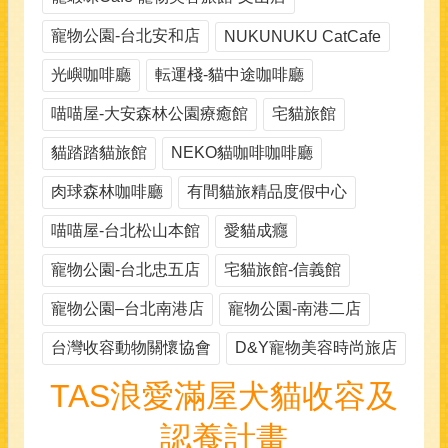
寵物公園-台北安和店
NUKUNUKU CatCafe
光嶼咖啡廳
転運棧-貓中途咖啡廳
喵喵屋-大安森林公園療癒館
宅貓旅館
貓踏踏貓旅館
NEKO貓咖啡咖啡廳
肉球森林咖啡廳
有間貓旅精品度假中心
喵喵屋-台北松山本館
愛貓成癮
寵物公園-台北忠五店
宅貓旅館-信義館
寵物公園–台北南港店
寵物公園-南港二店
台灣收容動物關懷協會
D&Y寵物美容時尚旅店
TAS浪愛滿屋犬貓收容及
認養計畫