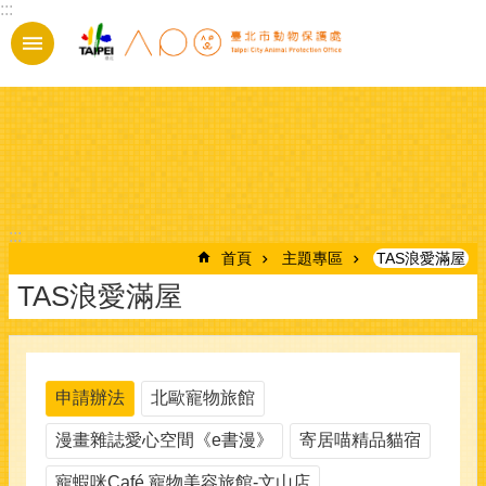
:::
跳到主要內容區塊
:::
首頁
主題專區
TAS浪愛滿屋
TAS浪愛滿屋
申請辦法
北歐寵物旅館
漫畫雜誌愛心空間《e書漫》
寄居喵精品貓宿
寵蝦咪Café 寵物美容旅館-文山店