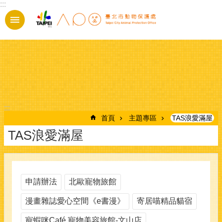
:::
跳到主要內容區塊
:::
首頁
主題專區
TAS浪愛滿屋
TAS浪愛滿屋
申請辦法
北歐寵物旅館
漫畫雜誌愛心空間《e書漫》
寄居喵精品貓宿
寵蝦咪Café 寵物美容旅館-文山店