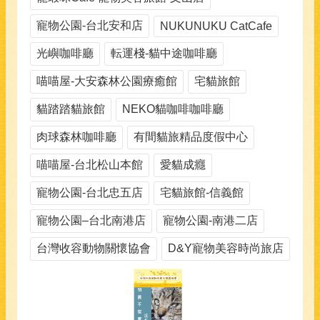
寵物公園-台北安和店
NUKUNUKU CatCafe
光嶼咖啡廳
転運棧-貓中途咖啡廳
喵喵屋-大安森林公園療癒館
宅貓旅館
貓踏踏貓旅館
NEKO貓咖啡咖啡廳
肉球森林咖啡廳
有間貓旅精品度假中心
喵喵屋-台北松山本館
愛貓成癮
寵物公園-台北忠五店
宅貓旅館-信義館
寵物公園–台北南港店
寵物公園-南港二店
台灣收容動物關懷協會
D&Y寵物美容時尚旅店