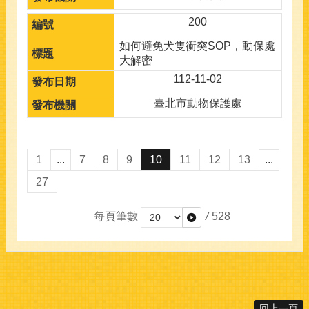
200
如何避免犬隻衝突SOP，動保處
大解密
112-11-02
臺北市動物保護處
1
...
7
8
9
10
11
12
13
...
27
每頁筆數
/
528
回上一頁